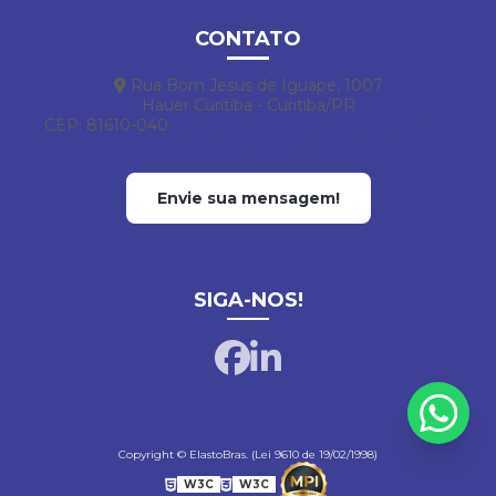
CONTATO
Rua Bom Jesus de Iguape, 1007
Hauer Curitiba - Curitiba/PR
CEP: 81610-040
(41) 3376-4363
(41) 99113-1112
contato@elastobras.com.br
Envie sua mensagem!
SIGA-NOS!
Copyright © ElastoBras. (Lei 9610 de 19/02/1998)
W3C
W3C