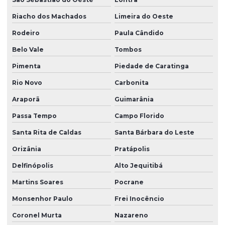
Riacho dos Machados
Limeira do Oeste
Rodeiro
Paula Cândido
Belo Vale
Tombos
Pimenta
Piedade de Caratinga
Rio Novo
Carbonita
Araporã
Guimarânia
Passa Tempo
Campo Florido
Santa Rita de Caldas
Santa Bárbara do Leste
Orizânia
Pratápolis
Delfinópolis
Alto Jequitibá
Martins Soares
Pocrane
Monsenhor Paulo
Frei Inocêncio
Coronel Murta
Nazareno