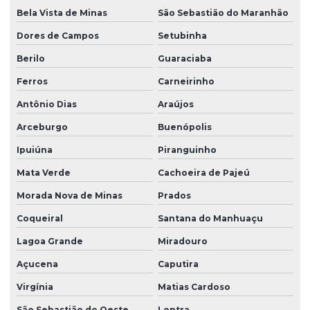
Bela Vista de Minas
São Sebastião do Maranhão
Dores de Campos
Setubinha
Berilo
Guaraciaba
Ferros
Carneirinho
Antônio Dias
Araújos
Arceburgo
Buenópolis
Ipuiúna
Piranguinho
Mata Verde
Cachoeira de Pajeú
Morada Nova de Minas
Prados
Coqueiral
Santana do Manhuaçu
Lagoa Grande
Miradouro
Açucena
Caputira
Virgínia
Matias Cardoso
São Sebastião do Oeste
Lontra