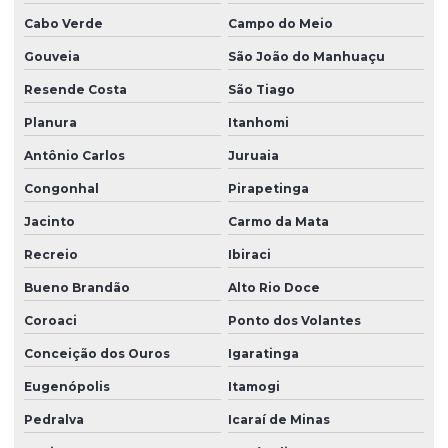
Cabo Verde
Campo do Meio
Gouveia
São João do Manhuaçu
Resende Costa
São Tiago
Planura
Itanhomi
Antônio Carlos
Juruaia
Congonhal
Pirapetinga
Jacinto
Carmo da Mata
Recreio
Ibiraci
Bueno Brandão
Alto Rio Doce
Coroaci
Ponto dos Volantes
Conceição dos Ouros
Igaratinga
Eugenópolis
Itamogi
Pedralva
Icaraí de Minas