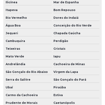
Ilicínea
Mar de Espanha
Itapeva
Bom Repouso
Rio Vermelho
Dores do Indaiá
Água Boa
Conceição do Rio Verde
Jequeri
Chapada Gaúcha
Cambuquira
Perdigão
Teixeiras
Cristais
Mato Verde
Iapu
Andrelândia
Cachoeira de Minas
São Gonçalo do Rio Abaixo
Virgem da Lapa
Serra do Salitre
São Gonçalo do Pará
Ubaí
Piraúba
Carmo da Cachoeira
Estiva
Prudente de Morais
Caetanópolis