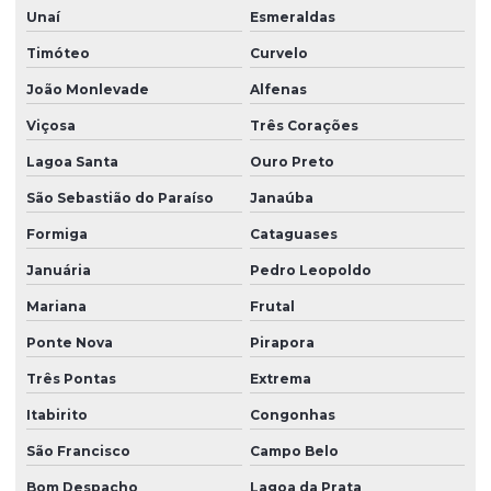
Unaí
Esmeraldas
Timóteo
Curvelo
João Monlevade
Alfenas
Viçosa
Três Corações
Lagoa Santa
Ouro Preto
São Sebastião do Paraíso
Janaúba
Formiga
Cataguases
Januária
Pedro Leopoldo
Mariana
Frutal
Ponte Nova
Pirapora
Três Pontas
Extrema
Itabirito
Congonhas
São Francisco
Campo Belo
Bom Despacho
Lagoa da Prata