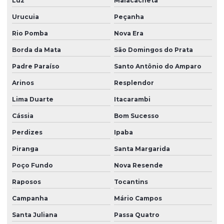
Luz
Malacacheta
Urucuia
Peçanha
Rio Pomba
Nova Era
Borda da Mata
São Domingos do Prata
Padre Paraíso
Santo Antônio do Amparo
Arinos
Resplendor
Lima Duarte
Itacarambi
Cássia
Bom Sucesso
Perdizes
Ipaba
Piranga
Santa Margarida
Poço Fundo
Nova Resende
Raposos
Tocantins
Campanha
Mário Campos
Santa Juliana
Passa Quatro