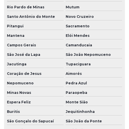
Rio Pardo de Minas
Mutum
Santo Antônio do Monte
Novo Cruzeiro
Pitangui
Sacramento
Mantena
Elói Mendes
Campos Gerais
Camanducaia
São José da Lapa
São João Nepomuceno
Jacutinga
Tupaciguara
Coração de Jesus
Aimorés
Nepomuceno
Pedra Azul
Minas Novas
Paraopeba
Espera Feliz
Monte Sião
Buritis
Jequitinhonha
São Gonçalo do Sapucaí
São João da Ponte