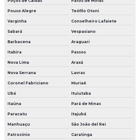
Poços de Caldas
Patos de Minas
Pouso Alegre
Teófilo Otoni
Varginha
Conselheiro Lafaiete
Sabará
Vespasiano
Barbacena
Araguari
Itabira
Passos
Nova Lima
Araxá
Nova Serrana
Lavras
Coronel Fabriciano
Muriaé
Ubá
Ituiutaba
Itaúna
Pará de Minas
Paracatu
Itajubá
Manhuaçu
São João del Rei
Patrocínio
Caratinga