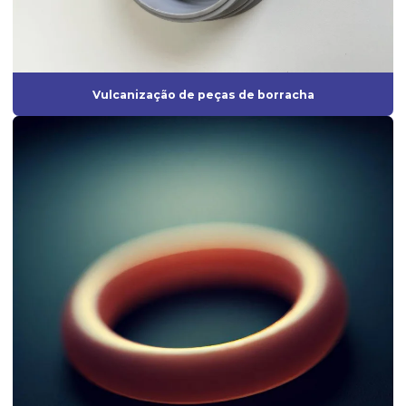
Fabricantes de borrachas
Fabricantes de borrachas industriais
Fornecedor de anel oring
Vulcanização de peças de borracha
Fornecedor de diafragma
Fornecedor de mangueira de silicone
Fornecedor de vedação de borracha
Fornecedores de borrachas automotivas
Fornecedores de peças de borracha
Fornecedores de produtos de borracha
Gaxeta de borracha
Gaxeta de silicone
Grommet de borracha
Grommet silicone