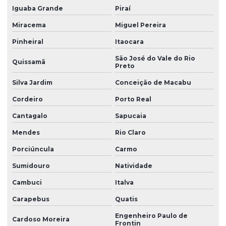
Iguaba Grande
Piraí
Perfil de borracha silicone
Miracema
Miguel Pereira
Perfil de borracha para vedação
Pinheiral
Itaocara
Perfil de silicone para vedação
São José do Vale do Rio
Quissamã
Perfis de silicone
Preto
Produtos de borracha sob medida
Silva Jardim
Conceição de Macabu
Cordeiro
Porto Real
Soluções em borracha industrial
Cantagalo
Sapucaia
Vedação borracha nitrílica
Mendes
Rio Claro
Venda de anel oring
Porciúncula
Carmo
Venda de anel de vedação
Sumidouro
Natividade
Vulcanização de peças de borracha
Cambuci
Italva
Vulcanização de peças de borracha industriais
Carapebus
Quatis
Engenheiro Paulo de
Cardoso Moreira
Frontin