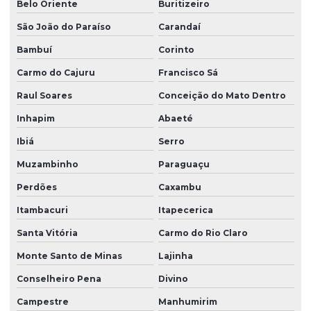
Belo Oriente
Buritizeiro
São João do Paraíso
Carandaí
Bambuí
Corinto
Carmo do Cajuru
Francisco Sá
Raul Soares
Conceição do Mato Dentro
Inhapim
Abaeté
Ibiá
Serro
Muzambinho
Paraguaçu
Perdões
Caxambu
Itambacuri
Itapecerica
Santa Vitória
Carmo do Rio Claro
Monte Santo de Minas
Lajinha
Conselheiro Pena
Divino
Campestre
Manhumirim