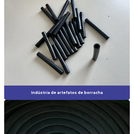
Fábrica de artefatos de borracha
Fábrica de borrachas
Fábrica de borrachas automotivas
Fábrica de borrachas de silicone
Fábrica de diafragmas
Fábrica de guarnição de borracha
Fabrica de mangueira de silicone
Fábrica de peças de borracha
Indústria de artefatos de borracha
Fabricação de artefatos de borracha
Fabricação de artefatos de borracha sob medida
Fabricação de peças de borracha
Fabricação de peças em silicone