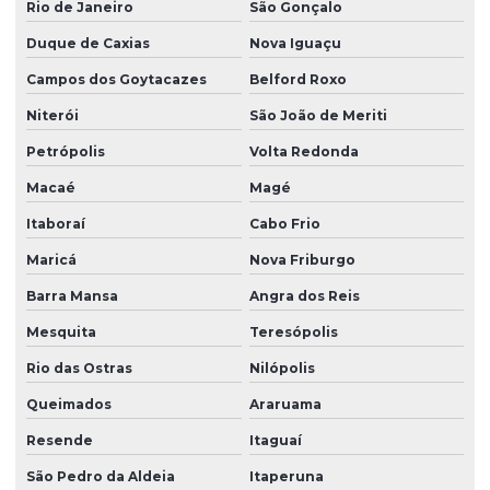
Rio de Janeiro
São Gonçalo
Mangueira de silicone fabricante
Duque de Caxias
Nova Iguaçu
Mangueira de silicone transparente
Campos dos Goytacazes
Belford Roxo
Moldagem de borracha
Niterói
São João de Meriti
Moldagem por injeção de borracha
Petrópolis
Volta Redonda
Oring silicone
Macaé
Magé
Oring de vedação silicone
Itaboraí
Cabo Frio
Peças de borracha
Maricá
Nova Friburgo
Peças de borracha sob medida
Barra Mansa
Angra dos Reis
Peças de borracha personalizadas
Mesquita
Teresópolis
Rio das Ostras
Nilópolis
Peças em borracha silicone
Queimados
Araruama
Peças de borracha vedação
Resende
Itaguaí
Peças especiais em silicone
São Pedro da Aldeia
Itaperuna
Peças industriais de borracha