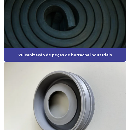
Fabricante de anel de vedação
Fabricante de borrachas automotivas
Fabricante de diafragma de borracha
Fabricante de mangueira de silicone
Fabricante de peças de borracha sob medida
Vulcanização de peças de borracha industriais
Fabricante de peças injetadas em borracha
Fabricante de peças em silicone
Fabricante de peças técnicas de borracha sob medida para
indústrias
Fabricante perfil de borracha
Fabricante de perfil de silicone
Fabricantes de anel oring
Fabricantes de artefatos de borracha