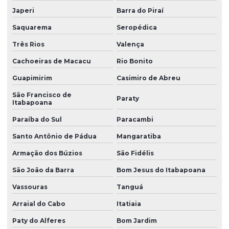
Japeri
Barra do Piraí
Peças em silicone
Saquarema
Seropédica
Peças de silicone atacado
Três Rios
Valença
Peças de silicone sob encomenda
Cachoeiras de Macacu
Rio Bonito
Peças de silicone sob medida
Guapimirim
Casimiro de Abreu
Peças de silicone sob medida para aplicações técnicas
São Francisco de
Paraty
Itabapoana
Peças técnicas
Paraíba do Sul
Paracambi
Peças técnicas de borracha
Santo Antônio de Pádua
Mangaratiba
Peças técnicas de borracha com dureza controlada
Armação dos Búzios
São Fidélis
Peças técnicas em silicone
São João da Barra
Bom Jesus do Itabapoana
Perfil de borracha
Vassouras
Tanguá
Perfil de borracha em curitiba
Arraial do Cabo
Itatiaia
Perfil de borracha epdm
Paty do Alferes
Bom Jardim