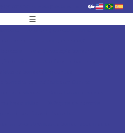
3
(41) 99113-1112
contato@elastobras.com.br
borracha
Anel oring borracha nitrílica
 de silicone
Anel oring de vedação
 borracha
Anel de vedação borracha nitrílica
ção de silicone
Artefatos de borracha
efatos de borracha em curitiba
de borracha para indústrias em Curitiba
racha de silicone
Borrachas automotivas
motivas curitiba
Diafragma de borracha
resa de artefatos de borracha
ada em peças técnicas de borracha sob medida