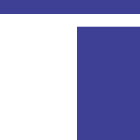
(41) 3376-436
Anel oring 
Anel oring
Anel de vedação de
Anel de veda
Art
Artefatos 
Artefatos de bor
Borrachas auto
Emp
Empresa especializ