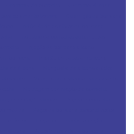
Grommet de borracha
Grommet silicone
para isolamento técnico
Guarnição de borracha
licone
Indústria de artefatos de borracha
racha
Indústria de borrachas automotivas
borracha
Injeção de borracha silicone
 em borracha
Injeção de peças em silicone
ha de silicone
Mangueira de silicone atóxica
 fabricante
Mangueira de silicone transparente
rracha
Moldagem por injeção de borracha
ring de vedação silicone
Peças de borracha
sob medida
Peças de borracha personalizadas
cha silicone
Peças de borracha vedação
em silicone
Peças industriais de borracha