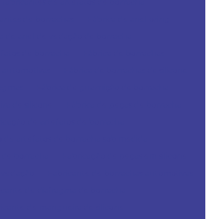
fabricantes de artefatos de borracha
antes de borrachas
Fábrica de anel oring
a de anel de vedação de borracha
efatos de borracha
Fábrica de borrachas
s automotivas
Fábrica de borrachas de silicone
ragmas
Fábrica de guarnição de borracha
ra de silicone
Fábrica de peças de borracha
icação de artefatos de borracha
o de artefatos de borracha sob medida
 de borracha
Fabricação de peças em silicone
e vedação
Fabricante de borrachas automotivas
icante de diafragma de borracha
icante de mangueira de silicone