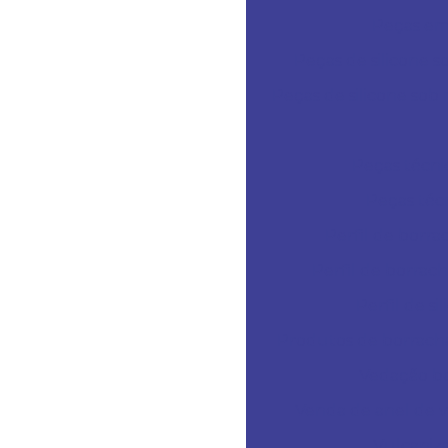
Peças em 
Peças de silicone
Peças de silicone sob
Peças técni
Peças técn
Perfil de borra
Perfil de borrach
Perfil de s
Produtos de borrach
Vedação bor
Venda de anel de 
Vulcaniza