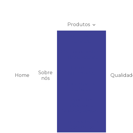
Produtos
Automação
Bancária
Eletrodomésticos
- Linha Branca
Indústria
Sobre
Automotiva
Home
Qualidad
nós
Indústria de
Bebidas
Produtos
diversos e
Desenvolvimento
Tubos e Perfis
Contínuos