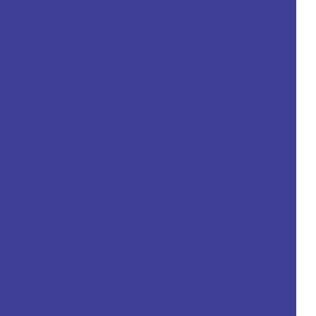
silicone
Peças de silicone atacado
 sob encomenda
Peças de silicone sob medida
 medida para aplicações técnicas
Peças técnicas
Peças técnicas de borracha
cas de borracha com dureza controlada
icas em silicone
Perfil de borracha
cha em curitiba
Perfil de borracha epdm
a silicone
Perfil de borracha para vedação
ilicone para vedação
Perfis de silicone
a sob medida
Soluções em borracha industrial
racha nitrílica
Venda de anel oring
vedação
Vulcanização de peças de borracha
ção de peças de borracha industriais