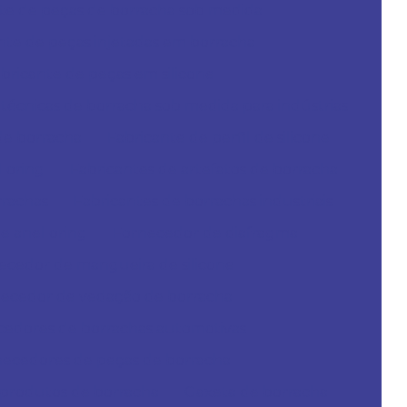
te de peças de borracha sob medida
nte de peças injetadas em borracha
bricante de peças em silicone
técnicas de borracha sob medida para indústrias
 de borracha
Fabricante de perfil de silicone
l oring
Fabricantes de artefatos de borracha
rrachas
Fabricantes de borrachas industriais
e anel oring
Fornecedor de diafragma
ecedor de mangueira de silicone
ecedor de vedação de borracha
edores de borrachas automotivas
ecedores de peças de borracha
produtos de borracha
Gaxeta de borracha