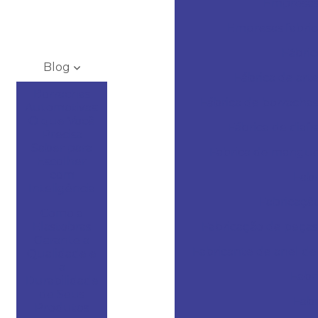
Empresas 
Empresas fabric
Fábric
Blog
Fábrica de art
Borrachas
Fábrica de borracha
Automotivas:
O que Você
Fábrica de diaf
Precisa
Saber para
Fabrica de manguei
Escolher
com
Fabr
Inteligência
Fabricaçã
Como a
Elastobras
Fabricação de peças
Garante a
Fabricante de anel d
Qualidade e
a
Fabr
Durabilidade
de Seus
Fabr
Produtos