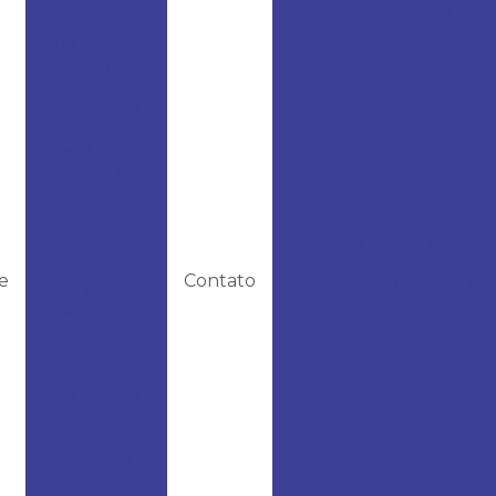
Fabrican
Fábrica de
borrachas
Fabrica
automotivas:
Guia
Fa
completo
para
Fabricante de peças 
escolher a
Fabricante perfil
melhor
Fabricantes de ane
Gaxeta de
Silicone:
Fabricantes de bo
Qualidade e
Durabilidade
e
Contato
Fornecedor d
para
Vedação
Forn
Industrial
Forn
Guia
completo
Fornec
para
entender a
Forn
produção e
Fornecedores de 
aplicação de