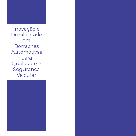
borrachas
Gaxeta de silicone
automotivas
no mercado
Grommets de borracha 
industrial
Guarnição de si
Inovação e
Durabilidade
Indústria de bor
em
Borrachas
Injeção de 
Automotivas
para
Injeção de peças
Qualidade e
Segurança
Mangueira de borrac
Veicular
Mangueira de silicone
Silicone vs.
Moldagem de bo
Borracha:
Qual é a
Oring silicone
O
diferença
entre
Peças de borracha 
artefatos de
borracha e
Peças em borra
silicone?
Peças especiais 