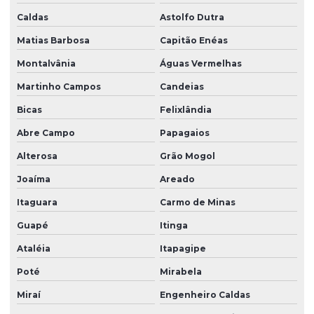
Caldas
Astolfo Dutra
Matias Barbosa
Capitão Enéas
Montalvânia
Águas Vermelhas
Martinho Campos
Candeias
Bicas
Felixlândia
Abre Campo
Papagaios
Alterosa
Grão Mogol
Joaíma
Areado
Itaguara
Carmo de Minas
Guapé
Itinga
Ataléia
Itapagipe
Poté
Mirabela
Miraí
Engenheiro Caldas