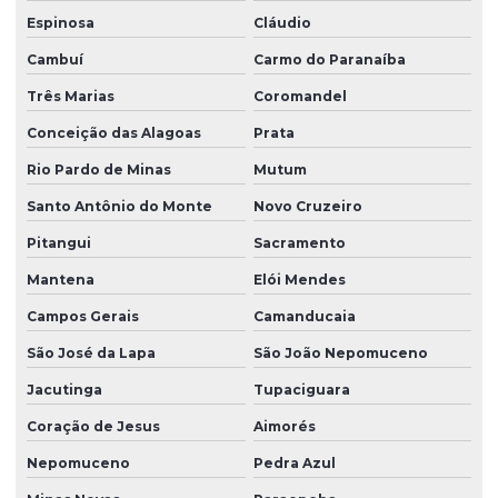
Espinosa
Cláudio
Cambuí
Carmo do Paranaíba
Três Marias
Coromandel
Conceição das Alagoas
Prata
Rio Pardo de Minas
Mutum
Santo Antônio do Monte
Novo Cruzeiro
Pitangui
Sacramento
Mantena
Elói Mendes
Campos Gerais
Camanducaia
São José da Lapa
São João Nepomuceno
Jacutinga
Tupaciguara
Coração de Jesus
Aimorés
Nepomuceno
Pedra Azul