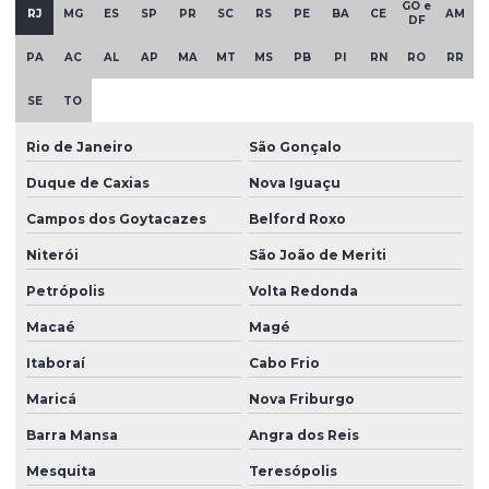
GO e
RJ
MG
ES
SP
PR
SC
RS
PE
BA
CE
AM
DF
Indústria de borracha
PA
AC
AL
AP
MA
MT
MS
PB
PI
RN
RO
RR
Indústria de borrachas automotivas
SE
TO
Injeção de borracha
Rio de Janeiro
São Gonçalo
Injeção de borracha silicone
Duque de Caxias
Nova Iguaçu
Injeção de peças em borracha
Campos dos Goytacazes
Belford Roxo
Injeção de peças em silicone
Niterói
São João de Meriti
Mangueira de borracha de silicone
Petrópolis
Volta Redonda
Mangueira de silicone atóxica
Macaé
Magé
Mangueira de silicone fabricante
Itaboraí
Cabo Frio
Mangueira de silicone transparente
Maricá
Nova Friburgo
Moldagem de borracha
Barra Mansa
Angra dos Reis
Moldagem por injeção de borracha
Mesquita
Teresópolis