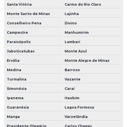
Santa Vitória
Carmo do Rio Claro
Monte Santo de Minas
Lajinha
Conselheiro Pena
Divino
Campestre
Manhumirim
Paraisópolis
Lambari
Jaboticatubas
Monte Azul
Ervália
Monte Alegre de Minas
Medina
Barroso
Turmalina
Vazante
Simonésia
Caraí
Ipanema
Itaobim
Guaranésia
Lagoa Formosa
Manga
Varzelândia
Presidente Olegário
Carlos Chagas