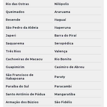
Oring silicone
Rio das Ostras
Nilópolis
Oring de vedação silicone
Queimados
Araruama
Resende
Itaguaí
Peças de borracha
São Pedro da Aldeia
Itaperuna
Peças de borracha sob medida
Japeri
Barra do Piraí
Peças de borracha personalizadas
Saquarema
Seropédica
Peças em borracha silicone
Três Rios
Valença
Peças de borracha vedação
Cachoeiras de Macacu
Rio Bonito
Peças especiais em silicone
Guapimirim
Casimiro de Abreu
Peças industriais de borracha
São Francisco de
Paraty
Itabapoana
Peças em silicone
Paraíba do Sul
Paracambi
Peças de silicone atacado
Santo Antônio de Pádua
Mangaratiba
Peças de silicone sob encomenda
Armação dos Búzios
São Fidélis
Peças de silicone sob medida