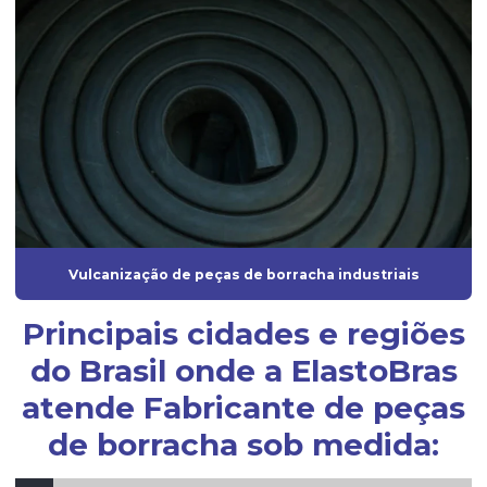
Fornecedor de mangueira de silicone
Fornecedor de vedação de borracha
Fornecedores de borrachas automotivas
Fornecedores de peças de borracha
Fornecedores de produtos de borracha
Gaxeta de borracha
Gaxeta de silicone
Vulcanização de peças de borracha industriais
Grommet de borracha
Grommet silicone
Principais cidades e regiões
do Brasil onde a ElastoBras
Grommets de borracha para isolamento técnico
atende Fabricante de peças
Guarnição de borracha
de borracha sob medida:
Guarnição de silicone
Indústria de artefatos de borracha