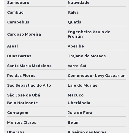
Sumidouro
Natividade
Produtos de borracha sob medida
Cambuci
Italva
Soluções em borracha industrial
Carapebus
Quatis
Vedação borracha nitrílica
Engenheiro Paulo de
Cardoso Moreira
Frontin
Venda de anel oring
Areal
Aperibé
Venda de anel de vedação
Duas Barras
Trajano de Moraes
Vulcanização de peças de borracha
Santa Maria Madalena
Varre-Sai
Vulcanização de peças de borracha industriais
Rio das Flores
Comendador Levy Gasparian
São Sebastião do Alto
Laje do Muriaé
São José de Ubá
Macuco
Belo Horizonte
Uberlândia
Contagem
Juiz de Fora
Montes Claros
Betim
Uberaba
Ribeirão das Neves