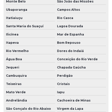
Monte Belo
São João das Missões
Ubaporanga
Campos Altos
Itatiaiuçu
Rio Casca
Santa Maria do Suaçuí
Lagoa Dourada
Ilicínea
Mar de Espanha
Itapeva
Bom Repouso
Rio Vermelho
Dores do Indaiá
Água Boa
Conceição do Rio Verde
Jequeri
Chapada Gaúcha
Cambuquira
Perdigão
Teixeiras
Cristais
Mato Verde
Iapu
Andrelândia
Cachoeira de Minas
São Gonçalo do Rio Abaixo
Virgem da Lapa