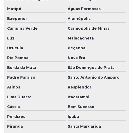
Matipó
Águas Formosas
Baependi
Alpinópolis
Campina Verde
Carmópolis de Minas
Luz
Malacacheta
Urucuia
Peçanha
Rio Pomba
Nova Era
Borda da Mata
São Domingos do Prata
Padre Paraíso
Santo Antônio do Amparo
Arinos
Resplendor
Lima Duarte
Itacarambi
Cássia
Bom Sucesso
Perdizes
Ipaba
Piranga
Santa Margarida