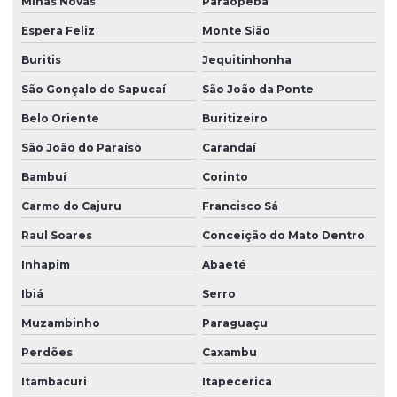
Minas Novas
Paraopeba
Espera Feliz
Monte Sião
Buritis
Jequitinhonha
São Gonçalo do Sapucaí
São João da Ponte
Belo Oriente
Buritizeiro
São João do Paraíso
Carandaí
Bambuí
Corinto
Carmo do Cajuru
Francisco Sá
Raul Soares
Conceição do Mato Dentro
Inhapim
Abaeté
Ibiá
Serro
Muzambinho
Paraguaçu
Perdões
Caxambu
Itambacuri
Itapecerica