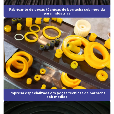
Fabricante de peças de borracha sob medida
Fabricante de peças técnicas de borracha sob medida
Fabricante de peças injetadas em borracha
para indústrias
Fabricante de peças em silicone
Fabricante de peças técnicas de borracha sob medida para
indústrias
Fabricante perfil de borracha
Fabricante de perfil de silicone
Fabricantes de anel oring
Fabricantes de artefatos de borracha
Fabricantes de borrachas
Fabricantes de borrachas industriais
Empresa especializada em peças técnicas de borracha
sob medida
Fornecedor de anel oring
Fornecedor de diafragma