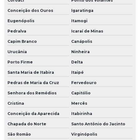
Coroaci
Ponto dos Volantes
Conceição dos Ouros
Igaratinga
Eugenópolis
Itamogi
Pedralva
Icaraí de Minas
Capim Branco
Canápolis
Urucânia
Ninheira
Porto Firme
Delta
Santa Maria de Itabira
Itaipé
Pedras de Maria da Cruz
Fervedouro
Senhora dos Remédios
Capitólio
Cristina
Mercês
Conceição da Aparecida
Itabirinha
Chapada do Norte
Santo Antônio do Jacinto
São Romão
Virginópolis