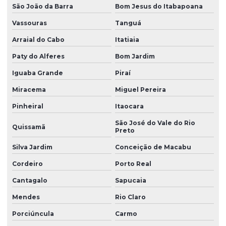
São João da Barra
Bom Jesus do Itabapoana
Peças de silicone sob medida para aplicações técnicas
Vassouras
Tanguá
Peças técnicas
Arraial do Cabo
Itatiaia
Peças técnicas de borracha
Paty do Alferes
Bom Jardim
Peças técnicas de borracha com dureza controlada
Iguaba Grande
Piraí
Peças técnicas em silicone
Miracema
Miguel Pereira
Pinheiral
Itaocara
Perfil de borracha
São José do Vale do Rio
Perfil de borracha em curitiba
Quissamã
Preto
Perfil de borracha epdm
Silva Jardim
Conceição de Macabu
Perfil de borracha silicone
Cordeiro
Porto Real
Perfil de borracha para vedação
Cantagalo
Sapucaia
Mendes
Rio Claro
Perfil de silicone para vedação
Porciúncula
Carmo
Perfis de silicone