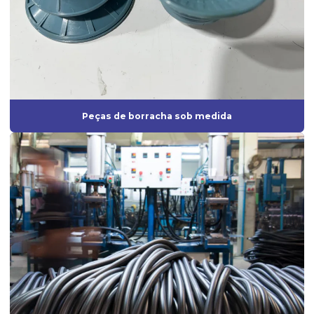
Fábrica de diafragmas
Fábrica de guarnição de borracha
Fabrica de mangueira de silicone
Fábrica de peças de borracha
Peças de borracha sob medida
Fabricação de artefatos de borracha
Fabricação de artefatos de borracha sob medida
Fabricação de peças de borracha
Fabricação de peças em silicone
Fabricante de anel de vedação
Fabricante de borrachas automotivas
Fabricante de diafragma de borracha
Fabricante de mangueira de silicone