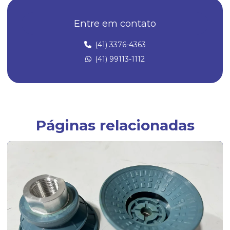
Borrachas automotivas
Entre em contato
Borrachas automotivas curitiba
Diafragma de borracha
(41) 3376-4363
(41) 99113-1112
Empresa de artefatos de borracha
Empresa especializada em peças técnicas de borracha sob medida
Empresas fabricantes de artefatos de borracha
Empresas fabricantes de borrachas
Páginas relacionadas
Fábrica de anel oring
Fábrica de anel de vedação de borracha
Fábrica de artefatos de borracha
Fábrica de borrachas
Fábrica de borrachas automotivas
Fábrica de borrachas de silicone