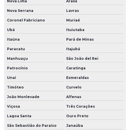
Nova Lima
Araxá
Nova Serrana
Lavras
Coronel Fabriciano
Muriaé
Ubá
Ituiutaba
Itaúna
Pará de Minas
Paracatu
Itajubá
Manhuaçu
São João del Rei
Patrocínio
Caratinga
Unaí
Esmeraldas
Timóteo
Curvelo
João Monlevade
Alfenas
Viçosa
Três Corações
Lagoa Santa
Ouro Preto
São Sebastião do Paraíso
Janaúba