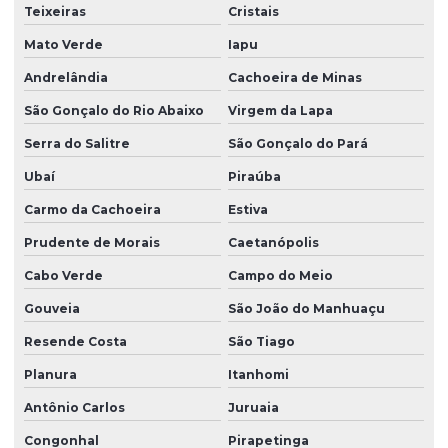
Teixeiras
Cristais
Mato Verde
Iapu
Andrelândia
Cachoeira de Minas
São Gonçalo do Rio Abaixo
Virgem da Lapa
Serra do Salitre
São Gonçalo do Pará
Ubaí
Piraúba
Carmo da Cachoeira
Estiva
Prudente de Morais
Caetanópolis
Cabo Verde
Campo do Meio
Gouveia
São João do Manhuaçu
Resende Costa
São Tiago
Planura
Itanhomi
Antônio Carlos
Juruaia
Congonhal
Pirapetinga