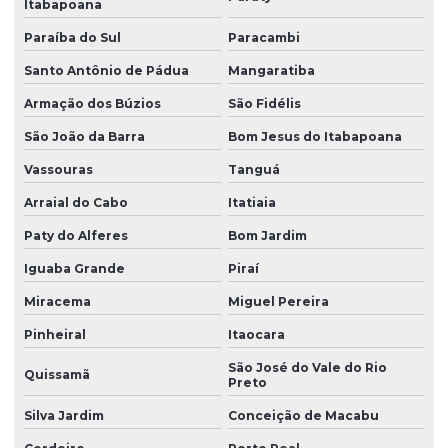
Itabapoana
Perfil de borracha silicone
Paraíba do Sul
Paracambi
Perfil de borracha para vedação
Santo Antônio de Pádua
Mangaratiba
Perfil de silicone para vedação
Armação dos Búzios
São Fidélis
Perfis de silicone
São João da Barra
Bom Jesus do Itabapoana
Produtos de borracha sob medida
Vassouras
Tanguá
Arraial do Cabo
Itatiaia
Soluções em borracha industrial
Paty do Alferes
Bom Jardim
Vedação borracha nitrílica
Iguaba Grande
Piraí
Venda de anel oring
Miracema
Miguel Pereira
Venda de anel de vedação
Pinheiral
Itaocara
Vulcanização de peças de borracha
São José do Vale do Rio
Quissamã
Preto
Vulcanização de peças de borracha industriais
Silva Jardim
Conceição de Macabu