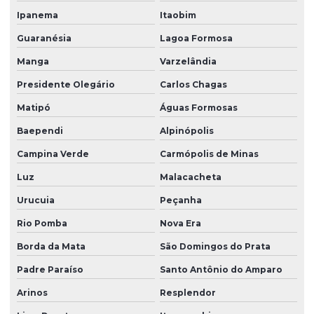
Ipanema
Itaobim
Guaranésia
Lagoa Formosa
Manga
Varzelândia
Presidente Olegário
Carlos Chagas
Matipó
Águas Formosas
Baependi
Alpinópolis
Campina Verde
Carmópolis de Minas
Luz
Malacacheta
Urucuia
Peçanha
Rio Pomba
Nova Era
Borda da Mata
São Domingos do Prata
Padre Paraíso
Santo Antônio do Amparo
Arinos
Resplendor