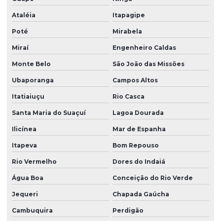
Ataléia
Itapagipe
Poté
Mirabela
Miraí
Engenheiro Caldas
Monte Belo
São João das Missões
Ubaporanga
Campos Altos
Itatiaiuçu
Rio Casca
Santa Maria do Suaçuí
Lagoa Dourada
Ilicínea
Mar de Espanha
Itapeva
Bom Repouso
Rio Vermelho
Dores do Indaiá
Água Boa
Conceição do Rio Verde
Jequeri
Chapada Gaúcha
Cambuquira
Perdigão