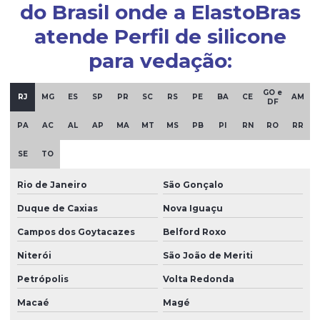
do Brasil onde a ElastoBras
Mangueira de silicone fabricante
atende Perfil de silicone
Mangueira de silicone transparente
para vedação:
Moldagem de borracha
Moldagem por injeção de borracha
GO e
RJ
MG
ES
SP
PR
SC
RS
PE
BA
CE
AM
DF
Oring silicone
PA
AC
AL
AP
MA
MT
MS
PB
PI
RN
RO
RR
Oring de vedação silicone
SE
TO
Peças de borracha
Rio de Janeiro
São Gonçalo
Peças de borracha sob medida
Duque de Caxias
Nova Iguaçu
Peças de borracha personalizadas
Campos dos Goytacazes
Belford Roxo
Peças em borracha silicone
Niterói
São João de Meriti
Peças de borracha vedação
Petrópolis
Volta Redonda
Peças especiais em silicone
Macaé
Magé