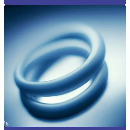
Fabricantes de borrachas
Fabricantes de borrachas industriais
Fornecedor de anel oring
Fornecedor de diafragma
Fornecedor de mangueira de silicone
Fornecedor de vedação de borracha
Fornecedores de borrachas automotivas
Fornecedores de peças de borracha
Fornecedores de produtos de borracha
Gaxeta de borracha
Gaxeta de silicone
Grommet de borracha