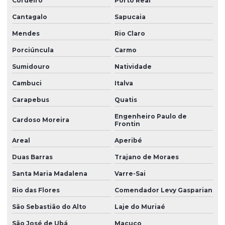
Cordeiro
Porto Real
Cantagalo
Sapucaia
Mendes
Rio Claro
Porciúncula
Carmo
Sumidouro
Natividade
Cambuci
Italva
Carapebus
Quatis
Engenheiro Paulo de
Cardoso Moreira
Frontin
Areal
Aperibé
Duas Barras
Trajano de Moraes
Santa Maria Madalena
Varre-Sai
Rio das Flores
Comendador Levy Gasparian
São Sebastião do Alto
Laje do Muriaé
São José de Ubá
Macuco