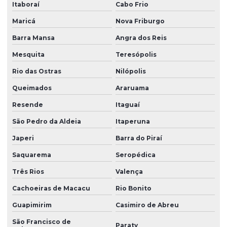
Peças industriais de borracha
Itaboraí
Cabo Frio
Peças em silicone
Maricá
Nova Friburgo
Barra Mansa
Angra dos Reis
Peças de silicone atacado
Mesquita
Teresópolis
Peças de silicone sob encomenda
Rio das Ostras
Nilópolis
Peças de silicone sob medida
Queimados
Araruama
Peças de silicone sob medida para aplicações técnicas
Resende
Itaguaí
Peças técnicas
São Pedro da Aldeia
Itaperuna
Peças técnicas de borracha
Japeri
Barra do Piraí
Peças técnicas de borracha com dureza controlada
Saquarema
Seropédica
Peças técnicas em silicone
Três Rios
Valença
Perfil de borracha
Cachoeiras de Macacu
Rio Bonito
Perfil de borracha em curitiba
Guapimirim
Casimiro de Abreu
Perfil de borracha epdm
São Francisco de
Paraty