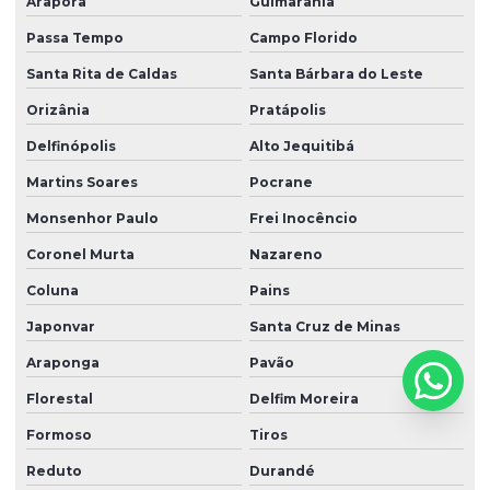
Araporã
Guimarânia
Passa Tempo
Campo Florido
Santa Rita de Caldas
Santa Bárbara do Leste
Orizânia
Pratápolis
Delfinópolis
Alto Jequitibá
Martins Soares
Pocrane
Monsenhor Paulo
Frei Inocêncio
Coronel Murta
Nazareno
Coluna
Pains
Japonvar
Santa Cruz de Minas
Araponga
Pavão
Florestal
Delfim Moreira
Formoso
Tiros
Reduto
Durandé