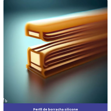
Fabricante de anel de vedação
Fabricante de borrachas automotivas
Fabricante de diafragma de borracha
Fabricante de mangueira de silicone
Fabricante de peças de borracha sob medida
Fabricante de peças injetadas em borracha
Fabricante de peças em silicone
Fabricante de peças técnicas de borracha sob medida para
indústrias
Fabricante perfil de borracha
Fabricante de perfil de silicone
Fabricantes de anel oring
Fabricantes de artefatos de borracha
Perfil de borracha silicone