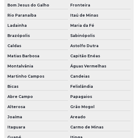
Bom Jesus do Galho
Fronteira
Rio Paranaíba
Itaú de Minas
Ladainha
Maria da Fé
Brazópolis
Sabinópolis
Caldas
Astolfo Dutra
Matias Barbosa
Capitão Enéas
Montalvânia
Águas Vermelhas
Martinho Campos
Candeias
Bicas
Felixlândia
Abre Campo
Papagaios
Alterosa
Grão Mogol
Joaíma
Areado
Itaguara
Carmo de Minas
Guapé
Itinga