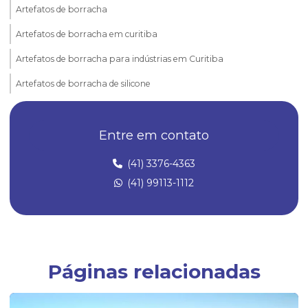
Artefatos de borracha
Artefatos de borracha em curitiba
Artefatos de borracha para indústrias em Curitiba
Artefatos de borracha de silicone
Borrachas automotivas
Entre em contato
Borrachas automotivas curitiba
Diafragma de borracha
(41) 3376-4363
(41) 99113-1112
Empresa de artefatos de borracha
Empresa especializada em peças técnicas de borracha sob medida
Empresas fabricantes de artefatos de borracha
Empresas fabricantes de borrachas
Páginas relacionadas
Fábrica de anel oring
Fábrica de anel de vedação de borracha