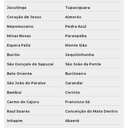
Jacutinga
Tupaciguara
Coração de Jesus
Aimorés
Nepomuceno
Pedra Azul
Minas Novas
Paraopeba
Espera Feliz
Monte Sião
Buritis
Jequitinhonha
São Gonçalo do Sapucaí
São João da Ponte
Belo Oriente
Buritizeiro
São João do Paraíso
Carandaí
Bambuí
Corinto
Carmo do Cajuru
Francisco Sá
Raul Soares
Conceição do Mato Dentro
Inhapim
Abaeté