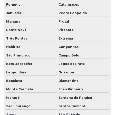
Formiga
Cataguases
Januária
Pedro Leopoldo
Mariana
Frutal
Ponte Nova
Pirapora
Três Pontas
Extrema
Itabirito
Congonhas
São Francisco
Campo Belo
Bom Despacho
Lagoa da Prata
Leopoldina
Guaxupé
Bocaiuva
Diamantina
Monte Carmelo
João Pinheiro
Igarapé
Santana do Paraíso
São Lourenço
Santos Dumont
Arcos
São Gotardo