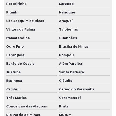
Porteirinha
Sarzedo
Piumhi
Nanuque
São Joaquim de Bicas
Araçuaí
Várzea da Palma
Taiobeiras
Itamarandiba
Guanhães
Ouro Fino
Brasília de Minas
Carangola
Pompéu
Barão de Cocais
Além Paraíba
Juatuba
Santa Bárbara
Espinosa
Cláudio
Cambuí
Carmo do Paranaíba
Três Marias
Coromandel
Conceição das Alagoas
Prata
Rio Pardo de Minas
Mutum