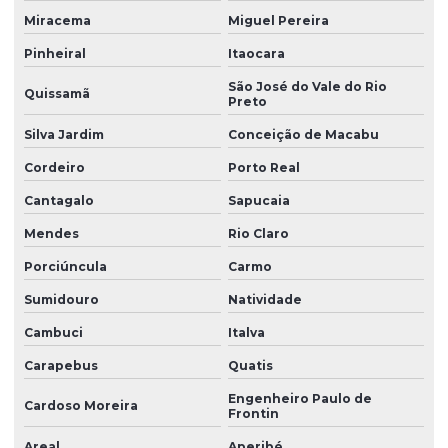
Miracema
Miguel Pereira
Venda de anel oring
Pinheiral
Itaocara
Venda de anel de vedação
São José do Vale do Rio
Quissamã
Vulcanização de peças de borracha
Preto
Silva Jardim
Conceição de Macabu
Vulcanização de peças de borracha industriais
Cordeiro
Porto Real
Cantagalo
Sapucaia
Mendes
Rio Claro
Porciúncula
Carmo
Sumidouro
Natividade
Cambuci
Italva
Carapebus
Quatis
Engenheiro Paulo de
Cardoso Moreira
Frontin
Areal
Aperibé