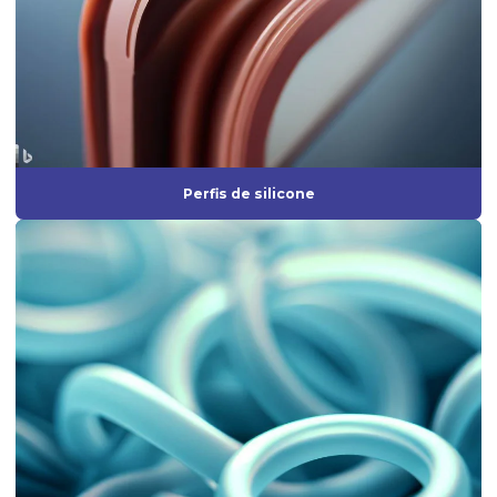
Fabrica de mangueira de silicone
Fábrica de peças de borracha
Fabricação de artefatos de borracha
Fabricação de artefatos de borracha sob medida
Fabricação de peças de borracha
Perfis de silicone
Fabricação de peças em silicone
Fabricante de anel de vedação
Fabricante de borrachas automotivas
Fabricante de diafragma de borracha
Fabricante de mangueira de silicone
Fabricante de peças de borracha sob medida
Fabricante de peças injetadas em borracha
Fabricante de peças em silicone