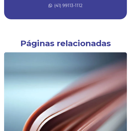
(41) 99113-1112
Empresa de artefatos de borracha
Empresa especializada em peças técnicas de borracha sob medida
Empresas fabricantes de artefatos de borracha
Empresas fabricantes de borrachas
Páginas relacionadas
Fábrica de anel oring
Fábrica de anel de vedação de borracha
Fábrica de artefatos de borracha
Fábrica de borrachas
Fábrica de borrachas automotivas
Fábrica de borrachas de silicone
Fábrica de diafragmas
Fábrica de guarnição de borracha