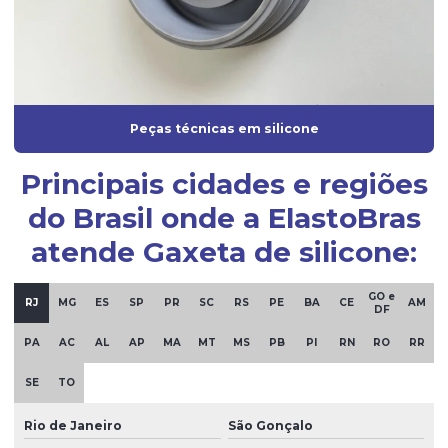
Injeção de borracha
Injeção de borracha silicone
Injeção de peças em borracha
Injeção de peças em silicone
Peças técnicas em silicone
Mangueira de borracha de silicone
Principais cidades e regiões
Mangueira de silicone atóxica
do Brasil onde a ElastoBras
Mangueira de silicone fabricante
atende Gaxeta de silicone:
Mangueira de silicone transparente
Moldagem de borracha
GO e
RJ
MG
ES
SP
PR
SC
RS
PE
BA
CE
AM
DF
Moldagem por injeção de borracha
PA
AC
AL
AP
MA
MT
MS
PB
PI
RN
RO
RR
Oring silicone
SE
TO
Oring de vedação silicone
Rio de Janeiro
São Gonçalo
Peças de borracha