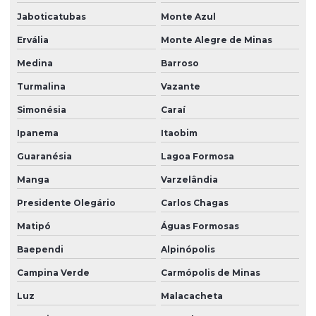
Jaboticatubas
Monte Azul
Ervália
Monte Alegre de Minas
Medina
Barroso
Turmalina
Vazante
Simonésia
Caraí
Ipanema
Itaobim
Guaranésia
Lagoa Formosa
Manga
Varzelândia
Presidente Olegário
Carlos Chagas
Matipó
Águas Formosas
Baependi
Alpinópolis
Campina Verde
Carmópolis de Minas
Luz
Malacacheta