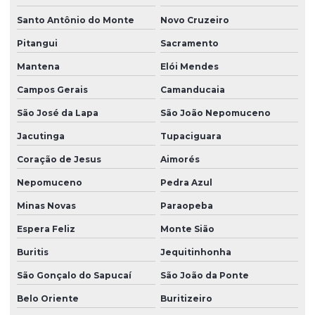
Santo Antônio do Monte
Novo Cruzeiro
Pitangui
Sacramento
Mantena
Elói Mendes
Campos Gerais
Camanducaia
São José da Lapa
São João Nepomuceno
Jacutinga
Tupaciguara
Coração de Jesus
Aimorés
Nepomuceno
Pedra Azul
Minas Novas
Paraopeba
Espera Feliz
Monte Sião
Buritis
Jequitinhonha
São Gonçalo do Sapucaí
São João da Ponte
Belo Oriente
Buritizeiro