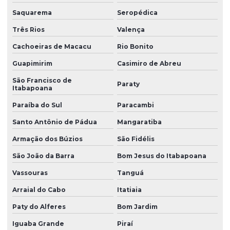
Peças técnicas de borracha
Saquarema
Seropédica
Peças técnicas de borracha com dureza controlada
Três Rios
Valença
Peças técnicas em silicone
Cachoeiras de Macacu
Rio Bonito
Perfil de borracha
Guapimirim
Casimiro de Abreu
Perfil de borracha em curitiba
São Francisco de
Paraty
Itabapoana
Perfil de borracha epdm
Paraíba do Sul
Paracambi
Perfil de borracha silicone
Santo Antônio de Pádua
Mangaratiba
Perfil de borracha para vedação
Armação dos Búzios
São Fidélis
Perfil de silicone para vedação
São João da Barra
Bom Jesus do Itabapoana
Perfis de silicone
Vassouras
Tanguá
Produtos de borracha sob medida
Arraial do Cabo
Itatiaia
Paty do Alferes
Bom Jardim
Soluções em borracha industrial
Iguaba Grande
Piraí
Vedação borracha nitrílica