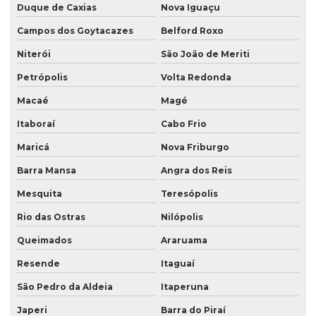
Duque de Caxias
Nova Iguaçu
Peças de borracha sob medida
Campos dos Goytacazes
Belford Roxo
Peças de borracha personalizadas
Niterói
São João de Meriti
Peças em borracha silicone
Petrópolis
Volta Redonda
Peças de borracha vedação
Macaé
Magé
Peças especiais em silicone
Itaboraí
Cabo Frio
Peças industriais de borracha
Maricá
Nova Friburgo
Peças em silicone
Barra Mansa
Angra dos Reis
Mesquita
Teresópolis
Peças de silicone atacado
Rio das Ostras
Nilópolis
Peças de silicone sob encomenda
Queimados
Araruama
Peças de silicone sob medida
Resende
Itaguaí
Peças de silicone sob medida para aplicações técnicas
São Pedro da Aldeia
Itaperuna
Peças técnicas
Japeri
Barra do Piraí