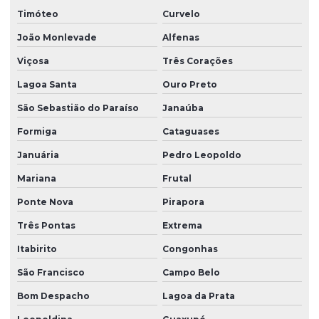
Timóteo
Curvelo
João Monlevade
Alfenas
Viçosa
Três Corações
Lagoa Santa
Ouro Preto
São Sebastião do Paraíso
Janaúba
Formiga
Cataguases
Januária
Pedro Leopoldo
Mariana
Frutal
Ponte Nova
Pirapora
Três Pontas
Extrema
Itabirito
Congonhas
São Francisco
Campo Belo
Bom Despacho
Lagoa da Prata