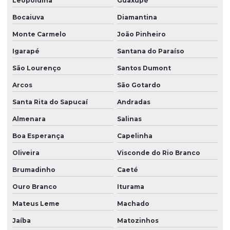
Leopoldina
Guaxupé
Bocaiuva
Diamantina
Monte Carmelo
João Pinheiro
Igarapé
Santana do Paraíso
São Lourenço
Santos Dumont
Arcos
São Gotardo
Santa Rita do Sapucaí
Andradas
Almenara
Salinas
Boa Esperança
Capelinha
Oliveira
Visconde do Rio Branco
Brumadinho
Caeté
Ouro Branco
Iturama
Mateus Leme
Machado
Jaíba
Matozinhos