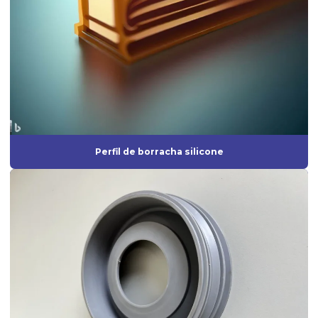
Fornecedores de peças de borracha
Fornecedores de produtos de borracha
Gaxeta de borracha
Gaxeta de silicone
Grommet de borracha
Grommet silicone
Perfil de borracha silicone
Grommets de borracha para isolamento técnico
Guarnição de borracha
Guarnição de silicone
Indústria de artefatos de borracha
Indústria de borracha
Indústria de borrachas automotivas