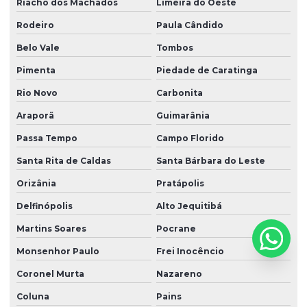
Riacho dos Machados
Limeira do Oeste
Rodeiro
Paula Cândido
Belo Vale
Tombos
Pimenta
Piedade de Caratinga
Rio Novo
Carbonita
Araporã
Guimarânia
Passa Tempo
Campo Florido
Santa Rita de Caldas
Santa Bárbara do Leste
Orizânia
Pratápolis
Delfinópolis
Alto Jequitibá
Martins Soares
Pocrane
Monsenhor Paulo
Frei Inocêncio
Coronel Murta
Nazareno
Coluna
Pains