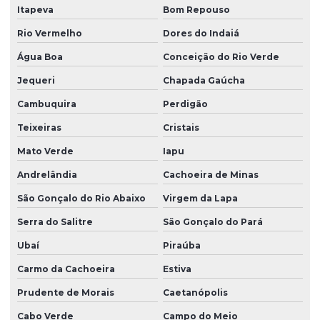
Itapeva
Bom Repouso
Rio Vermelho
Dores do Indaiá
Água Boa
Conceição do Rio Verde
Jequeri
Chapada Gaúcha
Cambuquira
Perdigão
Teixeiras
Cristais
Mato Verde
Iapu
Andrelândia
Cachoeira de Minas
São Gonçalo do Rio Abaixo
Virgem da Lapa
Serra do Salitre
São Gonçalo do Pará
Ubaí
Piraúba
Carmo da Cachoeira
Estiva
Prudente de Morais
Caetanópolis
Cabo Verde
Campo do Meio