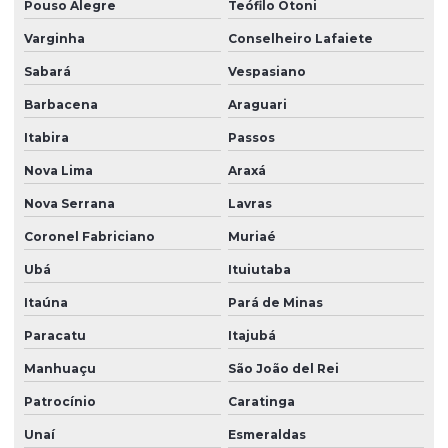
Pouso Alegre
Teófilo Otoni
Varginha
Conselheiro Lafaiete
Sabará
Vespasiano
Barbacena
Araguari
Itabira
Passos
Nova Lima
Araxá
Nova Serrana
Lavras
Coronel Fabriciano
Muriaé
Ubá
Ituiutaba
Itaúna
Pará de Minas
Paracatu
Itajubá
Manhuaçu
São João del Rei
Patrocínio
Caratinga
Unaí
Esmeraldas