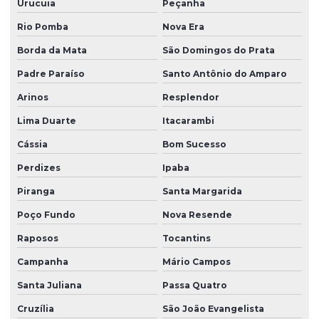
Urucuia
Peçanha
Rio Pomba
Nova Era
Borda da Mata
São Domingos do Prata
Padre Paraíso
Santo Antônio do Amparo
Arinos
Resplendor
Lima Duarte
Itacarambi
Cássia
Bom Sucesso
Perdizes
Ipaba
Piranga
Santa Margarida
Poço Fundo
Nova Resende
Raposos
Tocantins
Campanha
Mário Campos
Santa Juliana
Passa Quatro
Cruzília
São João Evangelista