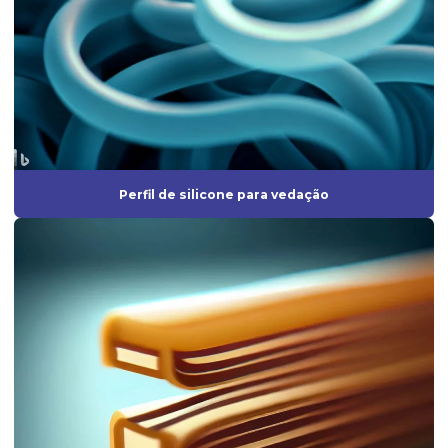
Fabricante de peças técnicas de borracha sob medida para
indústrias
Fabricante perfil de borracha
Fabricante de perfil de silicone
Fabricantes de anel oring
Fabricantes de artefatos de borracha
Perfil de silicone para vedação
Fabricantes de borrachas
Fabricantes de borrachas industriais
Fornecedor de anel oring
Fornecedor de diafragma
Fornecedor de mangueira de silicone
Fornecedor de vedação de borracha
Fornecedores de borrachas automotivas