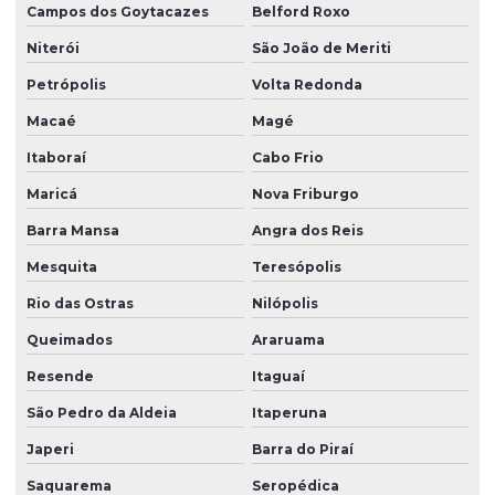
Campos dos Goytacazes
Belford Roxo
Moldagem de borracha
Niterói
São João de Meriti
Moldagem por injeção de borracha
Petrópolis
Volta Redonda
Oring silicone
Macaé
Magé
Oring de vedação silicone
Itaboraí
Cabo Frio
Peças de borracha
Maricá
Nova Friburgo
Peças de borracha sob medida
Barra Mansa
Angra dos Reis
Peças de borracha personalizadas
Mesquita
Teresópolis
Rio das Ostras
Nilópolis
Peças em borracha silicone
Queimados
Araruama
Peças de borracha vedação
Resende
Itaguaí
Peças especiais em silicone
São Pedro da Aldeia
Itaperuna
Peças industriais de borracha
Japeri
Barra do Piraí
Peças em silicone
Saquarema
Seropédica