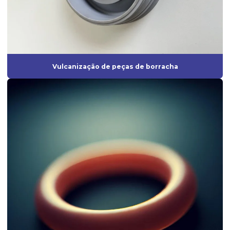
Fabricante de diafragma de borracha
Fabricante de mangueira de silicone
Fabricante de peças de borracha sob medida
Vulcanização de peças de borracha
Fabricante de peças injetadas em borracha
Fabricante de peças em silicone
Fabricante de peças técnicas de borracha sob medida para
indústrias
Fabricante perfil de borracha
Fabricante de perfil de silicone
Fabricantes de anel oring
Fabricantes de artefatos de borracha
Fabricantes de borrachas
Fabricantes de borrachas industriais