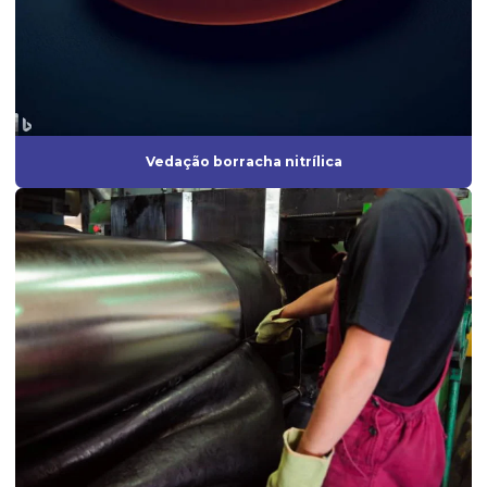
Fornecedor de anel oring
Fornecedor de diafragma
Fornecedor de mangueira de silicone
Fornecedor de vedação de borracha
Vedação borracha nitrílica
Fornecedores de borrachas automotivas
Fornecedores de peças de borracha
Fornecedores de produtos de borracha
Gaxeta de borracha
Gaxeta de silicone
Grommet de borracha
Grommet silicone
Grommets de borracha para isolamento técnico