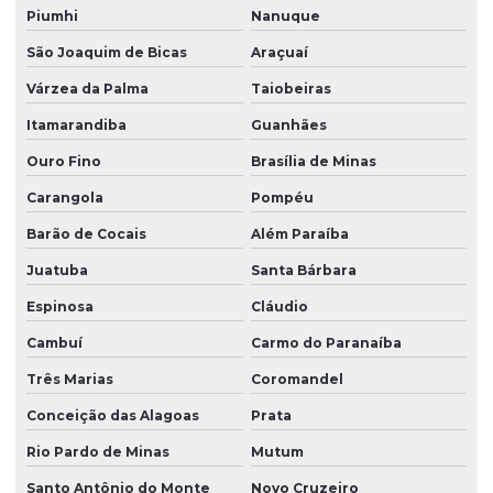
Piumhi
Nanuque
São Joaquim de Bicas
Araçuaí
Várzea da Palma
Taiobeiras
Itamarandiba
Guanhães
Ouro Fino
Brasília de Minas
Carangola
Pompéu
Barão de Cocais
Além Paraíba
Juatuba
Santa Bárbara
Espinosa
Cláudio
Cambuí
Carmo do Paranaíba
Três Marias
Coromandel
Conceição das Alagoas
Prata
Rio Pardo de Minas
Mutum
Santo Antônio do Monte
Novo Cruzeiro