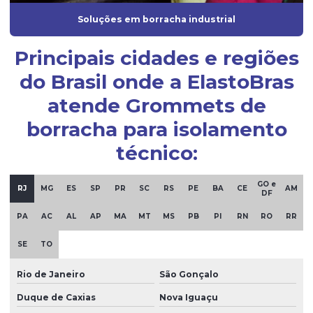
Guarnição de borracha
Soluções em borracha industrial
Guarnição de silicone
Principais cidades e regiões
Indústria de artefatos de borracha
do Brasil onde a ElastoBras
Indústria de borracha
atende Grommets de
Indústria de borrachas automotivas
borracha para isolamento
Injeção de borracha
técnico:
Injeção de borracha silicone
Injeção de peças em borracha
GO e
RJ
MG
ES
SP
PR
SC
RS
PE
BA
CE
AM
DF
Injeção de peças em silicone
PA
AC
AL
AP
MA
MT
MS
PB
PI
RN
RO
RR
Mangueira de borracha de silicone
SE
TO
Mangueira de silicone atóxica
Rio de Janeiro
São Gonçalo
Mangueira de silicone fabricante
Duque de Caxias
Nova Iguaçu
Mangueira de silicone transparente