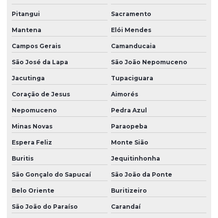
Pitangui
Sacramento
Mantena
Elói Mendes
Campos Gerais
Camanducaia
São José da Lapa
São João Nepomuceno
Jacutinga
Tupaciguara
Coração de Jesus
Aimorés
Nepomuceno
Pedra Azul
Minas Novas
Paraopeba
Espera Feliz
Monte Sião
Buritis
Jequitinhonha
São Gonçalo do Sapucaí
São João da Ponte
Belo Oriente
Buritizeiro
São João do Paraíso
Carandaí