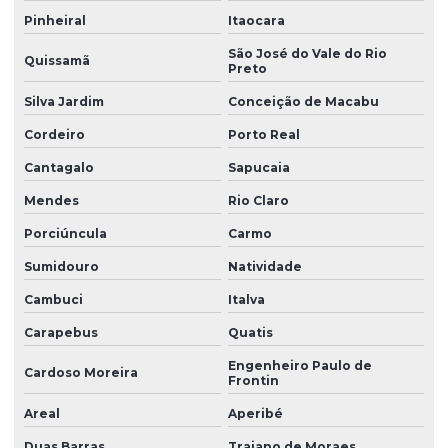
Pinheiral
Itaocara
Perfil de silicone para vedação
São José do Vale do Rio
Quissamã
Perfis de silicone
Preto
Produtos de borracha sob medida
Silva Jardim
Conceição de Macabu
Cordeiro
Porto Real
Soluções em borracha industrial
Cantagalo
Sapucaia
Vedação borracha nitrílica
Mendes
Rio Claro
Venda de anel oring
Porciúncula
Carmo
Venda de anel de vedação
Sumidouro
Natividade
Vulcanização de peças de borracha
Cambuci
Italva
Vulcanização de peças de borracha industriais
Carapebus
Quatis
Engenheiro Paulo de
Cardoso Moreira
Frontin
Areal
Aperibé
Duas Barras
Trajano de Moraes