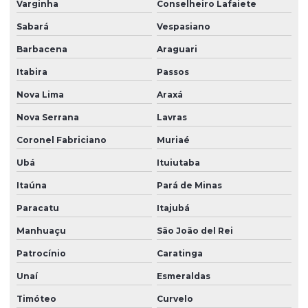
Varginha
Conselheiro Lafaiete
Sabará
Vespasiano
Barbacena
Araguari
Itabira
Passos
Nova Lima
Araxá
Nova Serrana
Lavras
Coronel Fabriciano
Muriaé
Ubá
Ituiutaba
Itaúna
Pará de Minas
Paracatu
Itajubá
Manhuaçu
São João del Rei
Patrocínio
Caratinga
Unaí
Esmeraldas
Timóteo
Curvelo