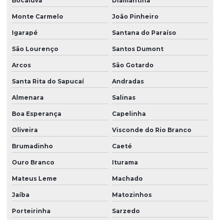
Bocaiuva
Diamantina
Monte Carmelo
João Pinheiro
Igarapé
Santana do Paraíso
São Lourenço
Santos Dumont
Arcos
São Gotardo
Santa Rita do Sapucaí
Andradas
Almenara
Salinas
Boa Esperança
Capelinha
Oliveira
Visconde do Rio Branco
Brumadinho
Caeté
Ouro Branco
Iturama
Mateus Leme
Machado
Jaíba
Matozinhos
Porteirinha
Sarzedo