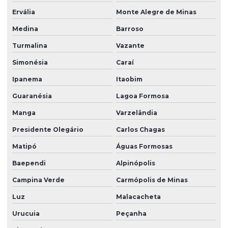
Ervália
Monte Alegre de Minas
Medina
Barroso
Turmalina
Vazante
Simonésia
Caraí
Ipanema
Itaobim
Guaranésia
Lagoa Formosa
Manga
Varzelândia
Presidente Olegário
Carlos Chagas
Matipó
Águas Formosas
Baependi
Alpinópolis
Campina Verde
Carmópolis de Minas
Luz
Malacacheta
Urucuia
Peçanha