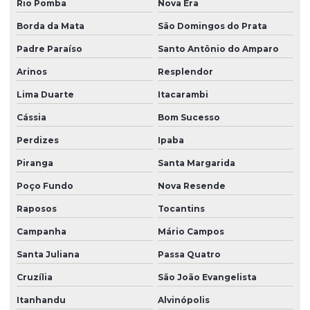
Rio Pomba
Nova Era
Borda da Mata
São Domingos do Prata
Padre Paraíso
Santo Antônio do Amparo
Arinos
Resplendor
Lima Duarte
Itacarambi
Cássia
Bom Sucesso
Perdizes
Ipaba
Piranga
Santa Margarida
Poço Fundo
Nova Resende
Raposos
Tocantins
Campanha
Mário Campos
Santa Juliana
Passa Quatro
Cruzília
São João Evangelista
Itanhandu
Alvinópolis