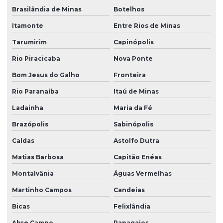
Brasilândia de Minas
Botelhos
Itamonte
Entre Rios de Minas
Tarumirim
Capinópolis
Rio Piracicaba
Nova Ponte
Bom Jesus do Galho
Fronteira
Rio Paranaíba
Itaú de Minas
Ladainha
Maria da Fé
Brazópolis
Sabinópolis
Caldas
Astolfo Dutra
Matias Barbosa
Capitão Enéas
Montalvânia
Águas Vermelhas
Martinho Campos
Candeias
Bicas
Felixlândia
Abre Campo
Papagaios