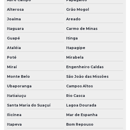
Alterosa
Grão Mogol
Joaíma
Areado
Itaguara
Carmo de Minas
Guapé
Itinga
Ataléia
Itapagipe
Poté
Mirabela
Miraí
Engenheiro Caldas
Monte Belo
São João das Missões
Ubaporanga
Campos Altos
Itatiaiuçu
Rio Casca
Santa Maria do Suaçuí
Lagoa Dourada
Ilicínea
Mar de Espanha
Itapeva
Bom Repouso