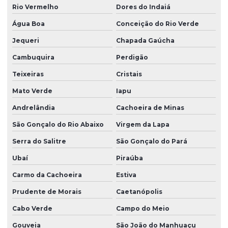
Rio Vermelho
Dores do Indaiá
Água Boa
Conceição do Rio Verde
Jequeri
Chapada Gaúcha
Cambuquira
Perdigão
Teixeiras
Cristais
Mato Verde
Iapu
Andrelândia
Cachoeira de Minas
São Gonçalo do Rio Abaixo
Virgem da Lapa
Serra do Salitre
São Gonçalo do Pará
Ubaí
Piraúba
Carmo da Cachoeira
Estiva
Prudente de Morais
Caetanópolis
Cabo Verde
Campo do Meio
Gouveia
São João do Manhuaçu