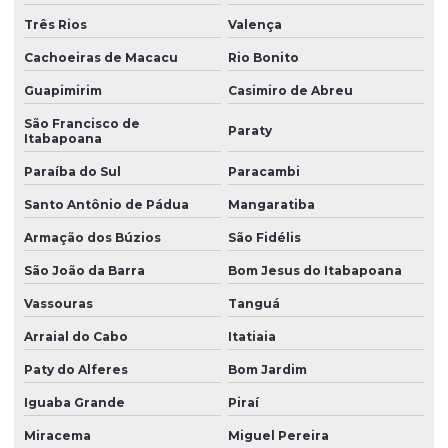
Peças de silicone atacado
Três Rios
Valença
Peças de silicone sob encomenda
Cachoeiras de Macacu
Rio Bonito
Peças de silicone sob medida
Guapimirim
Casimiro de Abreu
Peças de silicone sob medida para aplicações técnicas
São Francisco de
Paraty
Itabapoana
Peças técnicas
Paraíba do Sul
Paracambi
Peças técnicas de borracha
Santo Antônio de Pádua
Mangaratiba
Peças técnicas de borracha com dureza controlada
Armação dos Búzios
São Fidélis
Peças técnicas em silicone
São João da Barra
Bom Jesus do Itabapoana
Perfil de borracha
Vassouras
Tanguá
Perfil de borracha em curitiba
Arraial do Cabo
Itatiaia
Perfil de borracha epdm
Paty do Alferes
Bom Jardim
Iguaba Grande
Piraí
Perfil de borracha silicone
Miracema
Miguel Pereira
Perfil de borracha para vedação