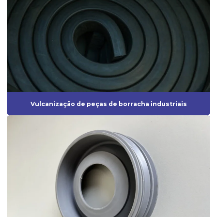
Fábrica de borrachas
Fábrica de borrachas automotivas
Fábrica de borrachas de silicone
Fábrica de diafragmas
Fábrica de guarnição de borracha
Fabrica de mangueira de silicone
Vulcanização de peças de borracha industriais
Fábrica de peças de borracha
Fabricação de artefatos de borracha
Fabricação de artefatos de borracha sob medida
Fabricação de peças de borracha
Fabricação de peças em silicone
Fabricante de anel de vedação
Fabricante de borrachas automotivas