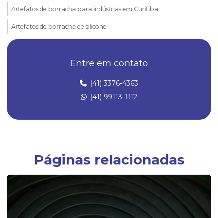
Artefatos de borracha para indústrias em Curitiba
Artefatos de borracha de silicone
Borrachas automotivas
Entre em contato
Borrachas automotivas curitiba
Diafragma de borracha
(41) 3376-4363
(41) 99113-1112
Empresa de artefatos de borracha
Empresa especializada em peças técnicas de borracha sob medida
Empresas fabricantes de artefatos de borracha
Empresas fabricantes de borrachas
Páginas relacionadas
Fábrica de anel oring
Fábrica de anel de vedação de borracha
Fábrica de artefatos de borracha