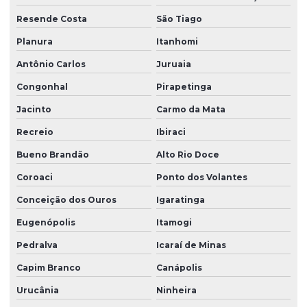
Resende Costa
São Tiago
Planura
Itanhomi
Antônio Carlos
Juruaia
Congonhal
Pirapetinga
Jacinto
Carmo da Mata
Recreio
Ibiraci
Bueno Brandão
Alto Rio Doce
Coroaci
Ponto dos Volantes
Conceição dos Ouros
Igaratinga
Eugenópolis
Itamogi
Pedralva
Icaraí de Minas
Capim Branco
Canápolis
Urucânia
Ninheira