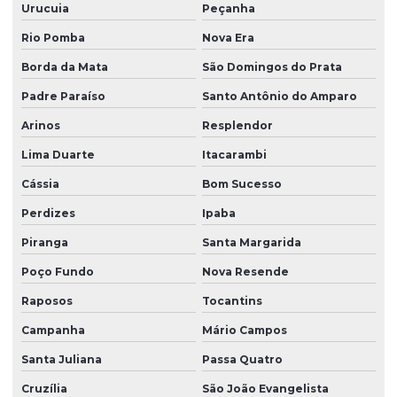
Urucuia
Peçanha
Rio Pomba
Nova Era
Borda da Mata
São Domingos do Prata
Padre Paraíso
Santo Antônio do Amparo
Arinos
Resplendor
Lima Duarte
Itacarambi
Cássia
Bom Sucesso
Perdizes
Ipaba
Piranga
Santa Margarida
Poço Fundo
Nova Resende
Raposos
Tocantins
Campanha
Mário Campos
Santa Juliana
Passa Quatro
Cruzília
São João Evangelista