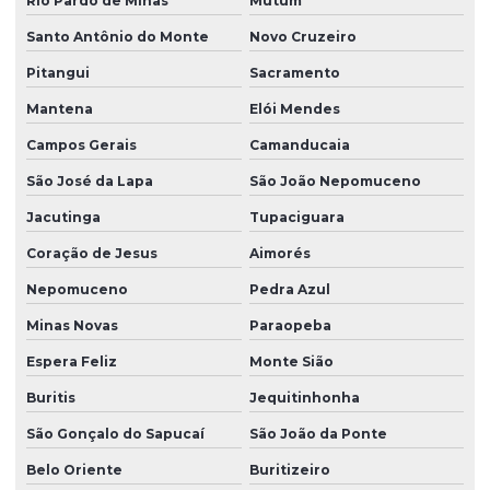
Rio Pardo de Minas
Mutum
Santo Antônio do Monte
Novo Cruzeiro
Pitangui
Sacramento
Mantena
Elói Mendes
Campos Gerais
Camanducaia
São José da Lapa
São João Nepomuceno
Jacutinga
Tupaciguara
Coração de Jesus
Aimorés
Nepomuceno
Pedra Azul
Minas Novas
Paraopeba
Espera Feliz
Monte Sião
Buritis
Jequitinhonha
São Gonçalo do Sapucaí
São João da Ponte
Belo Oriente
Buritizeiro