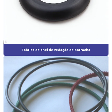
Fabricante de peças técnicas de borracha sob medida para
indústrias
Fabricante perfil de borracha
Fabricante de perfil de silicone
Fabricantes de anel oring
Fabricantes de artefatos de borracha
Fábrica de anel de vedação de borracha
Fabricantes de borrachas
Fabricantes de borrachas industriais
Fornecedor de anel oring
Fornecedor de diafragma
Fornecedor de mangueira de silicone
Fornecedor de vedação de borracha
Fornecedores de borrachas automotivas