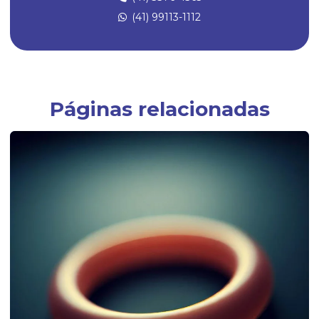
(41) 99113-1112
Empresa de artefatos de borracha
Empresa especializada em peças técnicas de borracha sob medida
Empresas fabricantes de artefatos de borracha
Empresas fabricantes de borrachas
Páginas relacionadas
Fábrica de anel oring
Fábrica de anel de vedação de borracha
Fábrica de artefatos de borracha
Fábrica de borrachas
Fábrica de borrachas automotivas
Fábrica de borrachas de silicone
Fábrica de diafragmas
Fábrica de guarnição de borracha