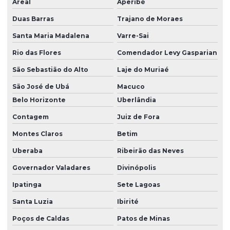
Areal
Aperibé
Duas Barras
Trajano de Moraes
Santa Maria Madalena
Varre-Sai
Rio das Flores
Comendador Levy Gasparian
São Sebastião do Alto
Laje do Muriaé
São José de Ubá
Macuco
Belo Horizonte
Uberlândia
Contagem
Juiz de Fora
Montes Claros
Betim
Uberaba
Ribeirão das Neves
Governador Valadares
Divinópolis
Ipatinga
Sete Lagoas
Santa Luzia
Ibirité
Poços de Caldas
Patos de Minas