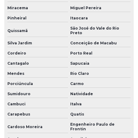
Miracema
Miguel Pereira
Venda de anel oring
Pinheiral
Itaocara
Venda de anel de vedação
São José do Vale do Rio
Quissamã
Vulcanização de peças de borracha
Preto
Silva Jardim
Conceição de Macabu
Vulcanização de peças de borracha industriais
Cordeiro
Porto Real
Cantagalo
Sapucaia
Mendes
Rio Claro
Porciúncula
Carmo
Sumidouro
Natividade
Cambuci
Italva
Carapebus
Quatis
Engenheiro Paulo de
Cardoso Moreira
Frontin