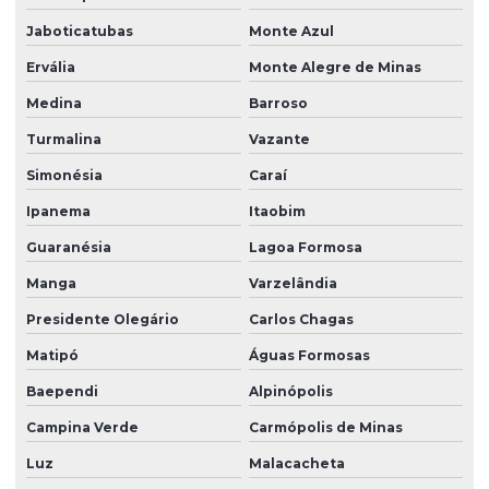
Jaboticatubas
Monte Azul
Ervália
Monte Alegre de Minas
Medina
Barroso
Turmalina
Vazante
Simonésia
Caraí
Ipanema
Itaobim
Guaranésia
Lagoa Formosa
Manga
Varzelândia
Presidente Olegário
Carlos Chagas
Matipó
Águas Formosas
Baependi
Alpinópolis
Campina Verde
Carmópolis de Minas
Luz
Malacacheta