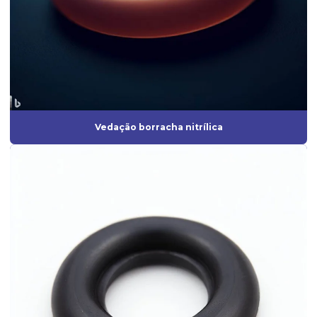
Fabrica de mangueira de silicone
Fábrica de peças de borracha
Fabricação de artefatos de borracha
Fabricação de artefatos de borracha sob medida
Fabricação de peças de borracha
Vedação borracha nitrílica
Fabricação de peças em silicone
Fabricante de anel de vedação
Fabricante de borrachas automotivas
Fabricante de diafragma de borracha
Fabricante de mangueira de silicone
Fabricante de peças de borracha sob medida
Fabricante de peças injetadas em borracha
Fabricante de peças em silicone