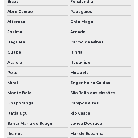
Bicas
Felixlândia
Abre Campo
Papagaios
Alterosa
Grão Mogol
Joaíma
Areado
Itaguara
Carmo de Minas
Guapé
Itinga
Ataléia
Itapagipe
Poté
Mirabela
Miraí
Engenheiro Caldas
Monte Belo
São João das Missões
Ubaporanga
Campos Altos
Itatiaiuçu
Rio Casca
Santa Maria do Suaçuí
Lagoa Dourada
Ilicínea
Mar de Espanha