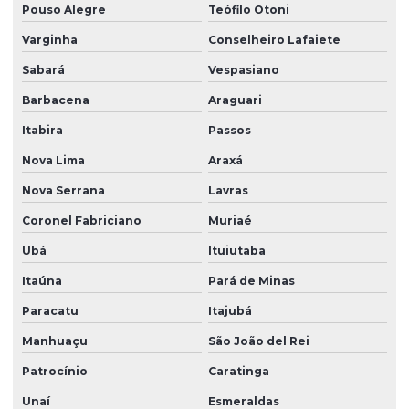
Pouso Alegre
Teófilo Otoni
Varginha
Conselheiro Lafaiete
Sabará
Vespasiano
Barbacena
Araguari
Itabira
Passos
Nova Lima
Araxá
Nova Serrana
Lavras
Coronel Fabriciano
Muriaé
Ubá
Ituiutaba
Itaúna
Pará de Minas
Paracatu
Itajubá
Manhuaçu
São João del Rei
Patrocínio
Caratinga
Unaí
Esmeraldas