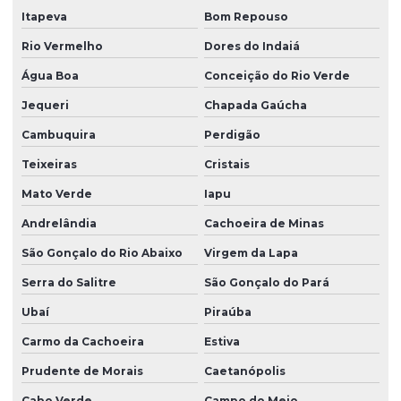
Itapeva
Bom Repouso
Rio Vermelho
Dores do Indaiá
Água Boa
Conceição do Rio Verde
Jequeri
Chapada Gaúcha
Cambuquira
Perdigão
Teixeiras
Cristais
Mato Verde
Iapu
Andrelândia
Cachoeira de Minas
São Gonçalo do Rio Abaixo
Virgem da Lapa
Serra do Salitre
São Gonçalo do Pará
Ubaí
Piraúba
Carmo da Cachoeira
Estiva
Prudente de Morais
Caetanópolis
Cabo Verde
Campo do Meio