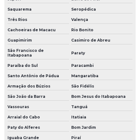
Peças técnicas de borracha
Saquarema
Seropédica
Peças técnicas de borracha com dureza controlada
Três Rios
Valença
Peças técnicas em silicone
Cachoeiras de Macacu
Rio Bonito
Perfil de borracha
Guapimirim
Casimiro de Abreu
Perfil de borracha em curitiba
São Francisco de
Paraty
Itabapoana
Perfil de borracha epdm
Paraíba do Sul
Paracambi
Perfil de borracha silicone
Santo Antônio de Pádua
Mangaratiba
Perfil de borracha para vedação
Armação dos Búzios
São Fidélis
Perfil de silicone para vedação
São João da Barra
Bom Jesus do Itabapoana
Perfis de silicone
Vassouras
Tanguá
Produtos de borracha sob medida
Arraial do Cabo
Itatiaia
Paty do Alferes
Bom Jardim
Soluções em borracha industrial
Iguaba Grande
Piraí
Vedação borracha nitrílica