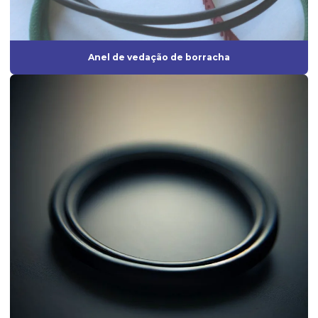
Fornecedores de peças de borracha
Fornecedores de produtos de borracha
Anel de vedação de borracha
Gaxeta de borracha
Gaxeta de silicone
Grommet de borracha
Grommet silicone
Grommets de borracha para isolamento técnico
Guarnição de borracha
Guarnição de silicone
Indústria de artefatos de borracha
Indústria de borracha
Indústria de borrachas automotivas