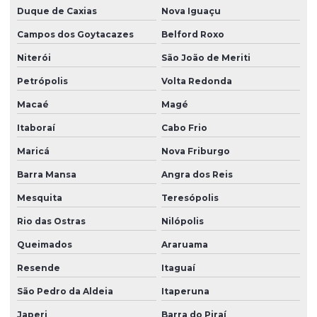
Duque de Caxias
Nova Iguaçu
Peças de borracha sob medida
Campos dos Goytacazes
Belford Roxo
Peças de borracha personalizadas
Niterói
São João de Meriti
Peças em borracha silicone
Petrópolis
Volta Redonda
Peças de borracha vedação
Macaé
Magé
Peças especiais em silicone
Itaboraí
Cabo Frio
Peças industriais de borracha
Maricá
Nova Friburgo
Peças em silicone
Barra Mansa
Angra dos Reis
Mesquita
Teresópolis
Peças de silicone atacado
Rio das Ostras
Nilópolis
Peças de silicone sob encomenda
Queimados
Araruama
Peças de silicone sob medida
Resende
Itaguaí
Peças de silicone sob medida para aplicações técnicas
São Pedro da Aldeia
Itaperuna
Peças técnicas
Japeri
Barra do Piraí