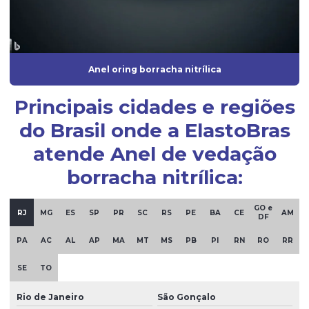
Injeção de borracha
Injeção de borracha silicone
Injeção de peças em borracha
Anel oring borracha nitrílica
Injeção de peças em silicone
Principais cidades e regiões
Mangueira de borracha de silicone
do Brasil onde a ElastoBras
Mangueira de silicone atóxica
atende Anel de vedação
Mangueira de silicone fabricante
borracha nitrílica:
Mangueira de silicone transparente
Moldagem de borracha
GO e
RJ
MG
ES
SP
PR
SC
RS
PE
BA
CE
AM
DF
Moldagem por injeção de borracha
PA
AC
AL
AP
MA
MT
MS
PB
PI
RN
RO
RR
Oring silicone
SE
TO
Oring de vedação silicone
Rio de Janeiro
São Gonçalo
Peças de borracha