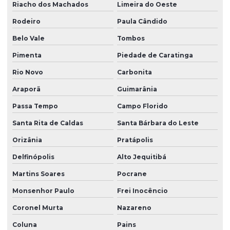
Riacho dos Machados
Limeira do Oeste
Rodeiro
Paula Cândido
Belo Vale
Tombos
Pimenta
Piedade de Caratinga
Rio Novo
Carbonita
Araporã
Guimarânia
Passa Tempo
Campo Florido
Santa Rita de Caldas
Santa Bárbara do Leste
Orizânia
Pratápolis
Delfinópolis
Alto Jequitibá
Martins Soares
Pocrane
Monsenhor Paulo
Frei Inocêncio
Coronel Murta
Nazareno
Coluna
Pains