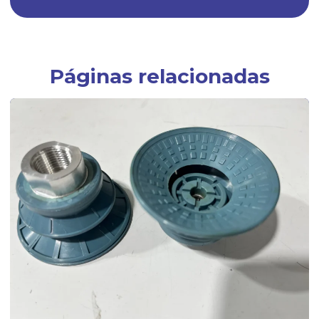
Empresa especializada em peças técnicas de borracha sob medida
Empresas fabricantes de artefatos de borracha
Empresas fabricantes de borrachas
Páginas relacionadas
Fábrica de anel oring
Fábrica de anel de vedação de borracha
Fábrica de artefatos de borracha
Fábrica de borrachas
Fábrica de borrachas automotivas
Fábrica de borrachas de silicone
Fábrica de diafragmas
Fábrica de guarnição de borracha
Fabrica de mangueira de silicone
Fábrica de peças de borracha