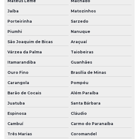
Mateus Leme
Machado
Jaíba
Matozinhos
Porteirinha
Sarzedo
Piumhi
Nanuque
São Joaquim de Bicas
Araçuaí
Várzea da Palma
Taiobeiras
Itamarandiba
Guanhães
Ouro Fino
Brasília de Minas
Carangola
Pompéu
Barão de Cocais
Além Paraíba
Juatuba
Santa Bárbara
Espinosa
Cláudio
Cambuí
Carmo do Paranaíba
Três Marias
Coromandel