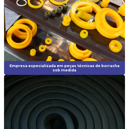
Fabricante perfil de borracha
Fabricante de perfil de silicone
Fabricantes de anel oring
Fabricantes de artefatos de borracha
Fabricantes de borrachas
Fabricantes de borrachas industriais
Empresa especializada em peças técnicas de borracha
sob medida
Fornecedor de anel oring
Fornecedor de diafragma
Fornecedor de mangueira de silicone
Fornecedor de vedação de borracha
Fornecedores de borrachas automotivas
Fornecedores de peças de borracha