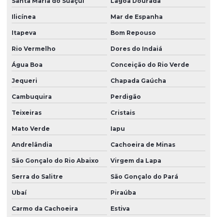
Santa Maria do Suaçuí
Lagoa Dourada
Ilicínea
Mar de Espanha
Itapeva
Bom Repouso
Rio Vermelho
Dores do Indaiá
Água Boa
Conceição do Rio Verde
Jequeri
Chapada Gaúcha
Cambuquira
Perdigão
Teixeiras
Cristais
Mato Verde
Iapu
Andrelândia
Cachoeira de Minas
São Gonçalo do Rio Abaixo
Virgem da Lapa
Serra do Salitre
São Gonçalo do Pará
Ubaí
Piraúba
Carmo da Cachoeira
Estiva