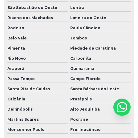
São Sebastião do Oeste
Lontra
Riacho dos Machados
Limeira do Oeste
Rodeiro
Paula Cândido
Belo Vale
Tombos
Pimenta
Piedade de Caratinga
Rio Novo
Carbonita
Araporã
Guimarânia
Passa Tempo
Campo Florido
Santa Rita de Caldas
Santa Bárbara do Leste
Orizânia
Pratápolis
Delfinópolis
Alto Jequitibá
Martins Soares
Pocrane
Monsenhor Paulo
Frei Inocêncio