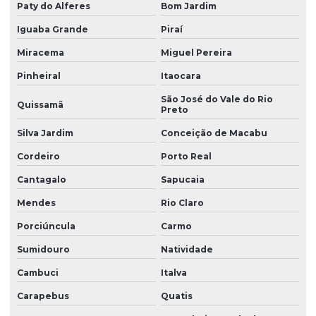
Peças técnicas de borracha com dureza controlada
Paty do Alferes
Bom Jardim
Peças técnicas em silicone
Iguaba Grande
Piraí
Miracema
Miguel Pereira
Perfil de borracha
Pinheiral
Itaocara
Perfil de borracha em curitiba
São José do Vale do Rio
Perfil de borracha epdm
Quissamã
Preto
Perfil de borracha silicone
Silva Jardim
Conceição de Macabu
Perfil de borracha para vedação
Cordeiro
Porto Real
Cantagalo
Sapucaia
Perfil de silicone para vedação
Mendes
Rio Claro
Perfis de silicone
Porciúncula
Carmo
Produtos de borracha sob medida
Sumidouro
Natividade
Soluções em borracha industrial
Cambuci
Italva
Vedação borracha nitrílica
Carapebus
Quatis
Venda de anel oring