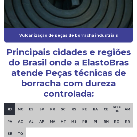
Fornecedores de produtos de borracha
Gaxeta de borracha
Gaxeta de silicone
Vulcanização de peças de borracha industriais
Grommet de borracha
Grommet silicone
Principais cidades e regiões
do Brasil onde a ElastoBras
Grommets de borracha para isolamento técnico
atende Peças técnicas de
Guarnição de borracha
borracha com dureza
Guarnição de silicone
controlada:
Indústria de artefatos de borracha
Indústria de borracha
GO e
RJ
MG
ES
SP
PR
SC
RS
PE
BA
CE
AM
DF
Indústria de borrachas automotivas
PA
AC
AL
AP
MA
MT
MS
PB
PI
RN
RO
RR
Injeção de borracha
SE
TO