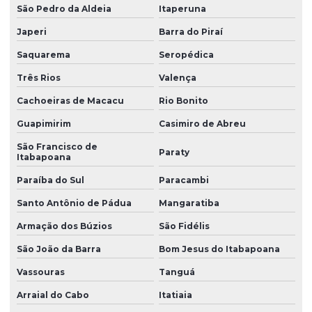
São Pedro da Aldeia
Itaperuna
Peças de borracha personalizadas
Japeri
Barra do Piraí
Peças em borracha silicone
Saquarema
Seropédica
Peças de borracha vedação
Três Rios
Valença
Peças especiais em silicone
Cachoeiras de Macacu
Rio Bonito
Peças industriais de borracha
Guapimirim
Casimiro de Abreu
Peças em silicone
São Francisco de
Paraty
Itabapoana
Peças de silicone atacado
Paraíba do Sul
Paracambi
Peças de silicone sob encomenda
Santo Antônio de Pádua
Mangaratiba
Peças de silicone sob medida
Armação dos Búzios
São Fidélis
Peças de silicone sob medida para aplicações técnicas
São João da Barra
Bom Jesus do Itabapoana
Peças técnicas
Vassouras
Tanguá
Peças técnicas de borracha
Arraial do Cabo
Itatiaia