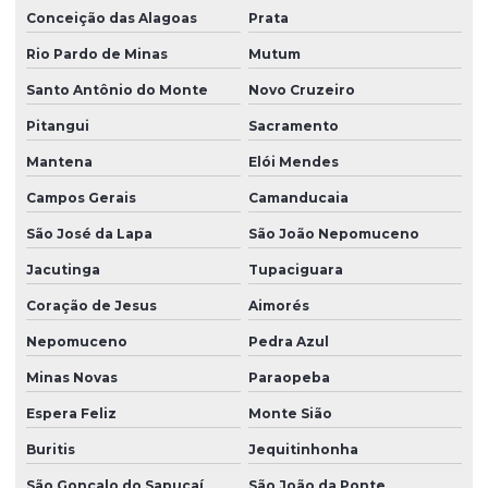
Conceição das Alagoas
Prata
Rio Pardo de Minas
Mutum
Santo Antônio do Monte
Novo Cruzeiro
Pitangui
Sacramento
Mantena
Elói Mendes
Campos Gerais
Camanducaia
São José da Lapa
São João Nepomuceno
Jacutinga
Tupaciguara
Coração de Jesus
Aimorés
Nepomuceno
Pedra Azul
Minas Novas
Paraopeba
Espera Feliz
Monte Sião
Buritis
Jequitinhonha
São Gonçalo do Sapucaí
São João da Ponte