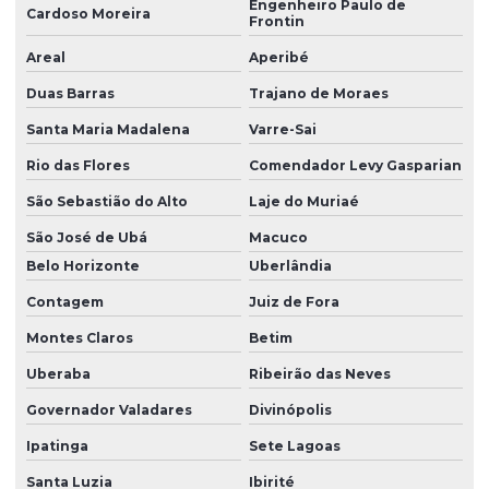
Engenheiro Paulo de
Cardoso Moreira
Frontin
Venda de anel de vedação
Areal
Aperibé
Vulcanização de peças de borracha
Duas Barras
Trajano de Moraes
Vulcanização de peças de borracha industriais
Santa Maria Madalena
Varre-Sai
Rio das Flores
Comendador Levy Gasparian
São Sebastião do Alto
Laje do Muriaé
São José de Ubá
Macuco
Belo Horizonte
Uberlândia
Contagem
Juiz de Fora
Montes Claros
Betim
Uberaba
Ribeirão das Neves
Governador Valadares
Divinópolis
Ipatinga
Sete Lagoas
Santa Luzia
Ibirité