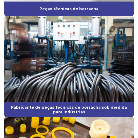
Peças técnicas de borracha
Fabricação de artefatos de borracha
Fabricação de artefatos de borracha sob medida
Fabricação de peças de borracha
Fabricação de peças em silicone
Fabricante de anel de vedação
Fabricante de borrachas automotivas
Fabricante de diafragma de borracha
Fabricante de mangueira de silicone
Fabricante de peças de borracha sob medida
Fabricante de peças técnicas de borracha sob medida
Fabricante de peças injetadas em borracha
para indústrias
Fabricante de peças em silicone
Fabricante de peças técnicas de borracha sob medida para
indústrias