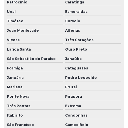
Patrocínio
Caratinga
Unaí
Esmeraldas
Timóteo
Curvelo
João Monlevade
Alfenas
Viçosa
Três Corações
Lagoa Santa
Ouro Preto
São Sebastião do Paraíso
Janaúba
Formiga
Cataguases
Januária
Pedro Leopoldo
Mariana
Frutal
Ponte Nova
Pirapora
Três Pontas
Extrema
Itabirito
Congonhas
São Francisco
Campo Belo