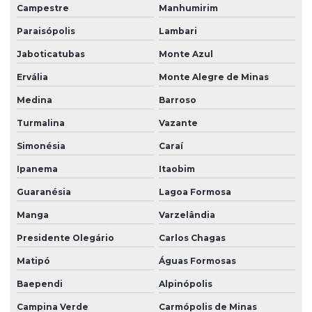
Campestre
Manhumirim
Paraisópolis
Lambari
Jaboticatubas
Monte Azul
Ervália
Monte Alegre de Minas
Medina
Barroso
Turmalina
Vazante
Simonésia
Caraí
Ipanema
Itaobim
Guaranésia
Lagoa Formosa
Manga
Varzelândia
Presidente Olegário
Carlos Chagas
Matipó
Águas Formosas
Baependi
Alpinópolis
Campina Verde
Carmópolis de Minas