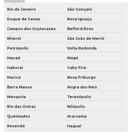
Injeção de borracha silicone
Rio de Janeiro
São Gonçalo
Injeção de peças em borracha
Duque de Caxias
Nova Iguaçu
Injeção de peças em silicone
Campos dos Goytacazes
Belford Roxo
Mangueira de borracha de silicone
Niterói
São João de Meriti
Mangueira de silicone atóxica
Petrópolis
Volta Redonda
Mangueira de silicone fabricante
Macaé
Magé
Mangueira de silicone transparente
Itaboraí
Cabo Frio
Moldagem de borracha
Maricá
Nova Friburgo
Moldagem por injeção de borracha
Barra Mansa
Angra dos Reis
Oring silicone
Mesquita
Teresópolis
Oring de vedação silicone
Rio das Ostras
Nilópolis
Queimados
Araruama
Peças de borracha
Resende
Itaguaí
Peças de borracha sob medida