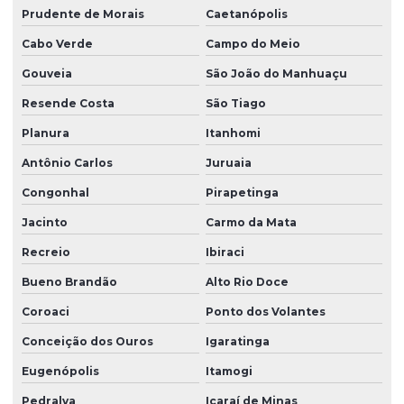
Prudente de Morais
Caetanópolis
Cabo Verde
Campo do Meio
Gouveia
São João do Manhuaçu
Resende Costa
São Tiago
Planura
Itanhomi
Antônio Carlos
Juruaia
Congonhal
Pirapetinga
Jacinto
Carmo da Mata
Recreio
Ibiraci
Bueno Brandão
Alto Rio Doce
Coroaci
Ponto dos Volantes
Conceição dos Ouros
Igaratinga
Eugenópolis
Itamogi
Pedralva
Icaraí de Minas