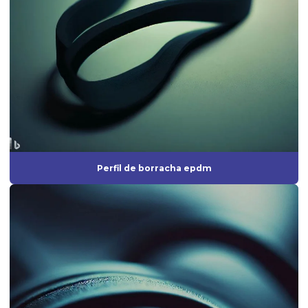
Fornecedores de borrachas automotivas
Fornecedores de peças de borracha
Fornecedores de produtos de borracha
Gaxeta de borracha
Gaxeta de silicone
Grommet de borracha
Grommet silicone
Perfil de borracha epdm
Grommets de borracha para isolamento técnico
Guarnição de borracha
Guarnição de silicone
Indústria de artefatos de borracha
Indústria de borracha
Indústria de borrachas automotivas