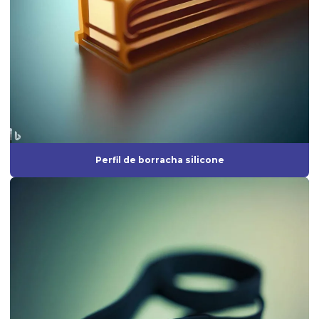
Fabricante de peças em silicone
Fabricante de peças técnicas de borracha sob medida para
indústrias
Fabricante perfil de borracha
Fabricante de perfil de silicone
Fabricantes de anel oring
Fabricantes de artefatos de borracha
Perfil de borracha silicone
Fabricantes de borrachas
Fabricantes de borrachas industriais
Fornecedor de anel oring
Fornecedor de diafragma
Fornecedor de mangueira de silicone
Fornecedor de vedação de borracha