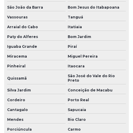
Vedação borracha nitrílica
São João da Barra
Bom Jesus do Itabapoana
Vassouras
Tanguá
Venda de anel oring
Arraial do Cabo
Itatiaia
Venda de anel de vedação
Paty do Alferes
Bom Jardim
Vulcanização de peças de borracha
Iguaba Grande
Piraí
Vulcanização de peças de borracha industriais
Miracema
Miguel Pereira
Pinheiral
Itaocara
São José do Vale do Rio
Quissamã
Preto
Silva Jardim
Conceição de Macabu
Cordeiro
Porto Real
Cantagalo
Sapucaia
Mendes
Rio Claro
Porciúncula
Carmo