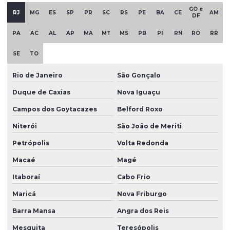
GO e
Peças de borracha
RJ
MG
ES
SP
PR
SC
RS
PE
BA
CE
AM
DF
Peças de borracha sob medida
PA
AC
AL
AP
MA
MT
MS
PB
PI
RN
RO
RR
Peças de borracha personalizadas
SE
TO
Peças em borracha silicone
Rio de Janeiro
São Gonçalo
Peças de borracha vedação
Duque de Caxias
Nova Iguaçu
Peças especiais em silicone
Campos dos Goytacazes
Belford Roxo
Peças industriais de borracha
Niterói
São João de Meriti
Peças em silicone
Petrópolis
Volta Redonda
Peças de silicone atacado
Macaé
Magé
Peças de silicone sob encomenda
Itaboraí
Cabo Frio
Maricá
Nova Friburgo
Peças de silicone sob medida
Barra Mansa
Angra dos Reis
Peças de silicone sob medida para aplicações técnicas
Mesquita
Teresópolis