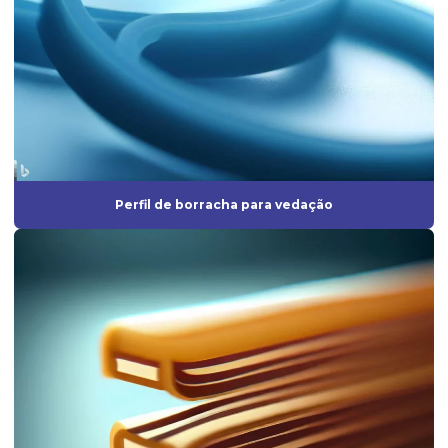
Fabrica de mangueira de silicone
Fábrica de peças de borracha
Fabricação de artefatos de borracha
Fabricação de artefatos de borracha sob medida
Fabricação de peças de borracha
Perfil de borracha para vedação
Fabricação de peças em silicone
Fabricante de anel de vedação
Fabricante de borrachas automotivas
Fabricante de diafragma de borracha
Fabricante de mangueira de silicone
Fabricante de peças de borracha sob medida
Fabricante de peças injetadas em borracha