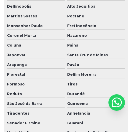
Delfinópolis
Alto Jequitibá
Martins Soares
Pocrane
Monsenhor Paulo
Frei Inocêncio
Coronel Murta
Nazareno
Coluna
Pains
Japonvar
Santa Cruz de Minas
Araponga
Pavão
Florestal
Delfim Moreira
Formoso
Tiros
Reduto
Durandé
São José da Barra
Guiricema
Tiradentes
Angelândia
Senador Firmino
Guarani