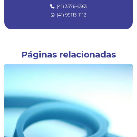
Diafragma de borracha
(41) 3376-4363
(41) 99113-1112
Empresa de artefatos de borracha
Empresa especializada em peças técnicas de borracha sob medida
Empresas fabricantes de artefatos de borracha
Empresas fabricantes de borrachas
Páginas relacionadas
Fábrica de anel oring
Fábrica de anel de vedação de borracha
Fábrica de artefatos de borracha
Fábrica de borrachas
Fábrica de borrachas automotivas
Fábrica de borrachas de silicone
Fábrica de diafragmas
Fábrica de guarnição de borracha