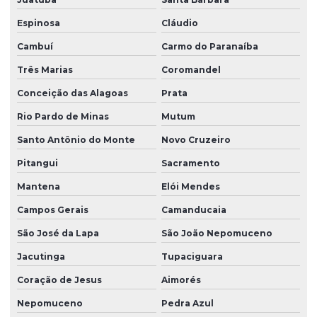
Espinosa
Cláudio
Cambuí
Carmo do Paranaíba
Três Marias
Coromandel
Conceição das Alagoas
Prata
Rio Pardo de Minas
Mutum
Santo Antônio do Monte
Novo Cruzeiro
Pitangui
Sacramento
Mantena
Elói Mendes
Campos Gerais
Camanducaia
São José da Lapa
São João Nepomuceno
Jacutinga
Tupaciguara
Coração de Jesus
Aimorés
Nepomuceno
Pedra Azul