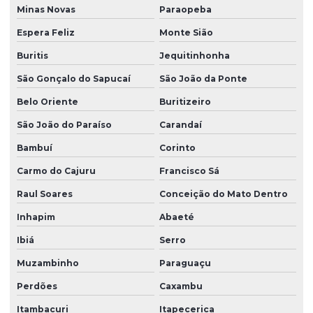
Minas Novas
Paraopeba
Espera Feliz
Monte Sião
Buritis
Jequitinhonha
São Gonçalo do Sapucaí
São João da Ponte
Belo Oriente
Buritizeiro
São João do Paraíso
Carandaí
Bambuí
Corinto
Carmo do Cajuru
Francisco Sá
Raul Soares
Conceição do Mato Dentro
Inhapim
Abaeté
Ibiá
Serro
Muzambinho
Paraguaçu
Perdões
Caxambu
Itambacuri
Itapecerica