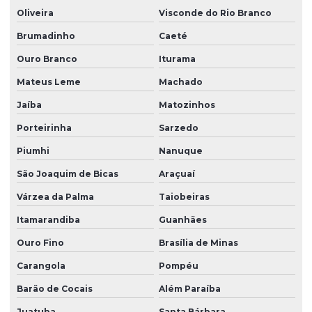
Oliveira
Visconde do Rio Branco
Brumadinho
Caeté
Ouro Branco
Iturama
Mateus Leme
Machado
Jaíba
Matozinhos
Porteirinha
Sarzedo
Piumhi
Nanuque
São Joaquim de Bicas
Araçuaí
Várzea da Palma
Taiobeiras
Itamarandiba
Guanhães
Ouro Fino
Brasília de Minas
Carangola
Pompéu
Barão de Cocais
Além Paraíba
Juatuba
Santa Bárbara