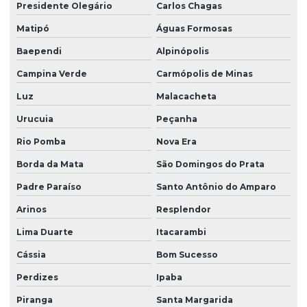
Presidente Olegário
Carlos Chagas
Matipó
Águas Formosas
Baependi
Alpinópolis
Campina Verde
Carmópolis de Minas
Luz
Malacacheta
Urucuia
Peçanha
Rio Pomba
Nova Era
Borda da Mata
São Domingos do Prata
Padre Paraíso
Santo Antônio do Amparo
Arinos
Resplendor
Lima Duarte
Itacarambi
Cássia
Bom Sucesso
Perdizes
Ipaba
Piranga
Santa Margarida