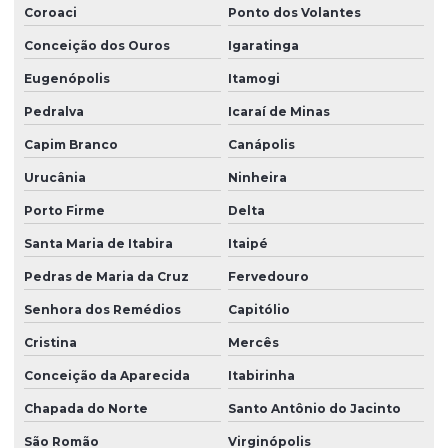
Coroaci
Ponto dos Volantes
Conceição dos Ouros
Igaratinga
Eugenópolis
Itamogi
Pedralva
Icaraí de Minas
Capim Branco
Canápolis
Urucânia
Ninheira
Porto Firme
Delta
Santa Maria de Itabira
Itaipé
Pedras de Maria da Cruz
Fervedouro
Senhora dos Remédios
Capitólio
Cristina
Mercês
Conceição da Aparecida
Itabirinha
Chapada do Norte
Santo Antônio do Jacinto
São Romão
Virginópolis