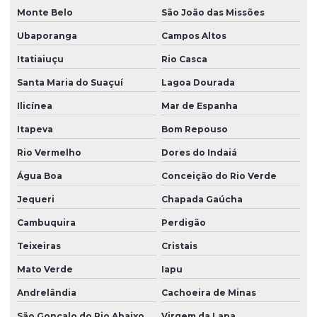
Monte Belo
São João das Missões
Ubaporanga
Campos Altos
Itatiaiuçu
Rio Casca
Santa Maria do Suaçuí
Lagoa Dourada
Ilicínea
Mar de Espanha
Itapeva
Bom Repouso
Rio Vermelho
Dores do Indaiá
Água Boa
Conceição do Rio Verde
Jequeri
Chapada Gaúcha
Cambuquira
Perdigão
Teixeiras
Cristais
Mato Verde
Iapu
Andrelândia
Cachoeira de Minas
São Gonçalo do Rio Abaixo
Virgem da Lapa