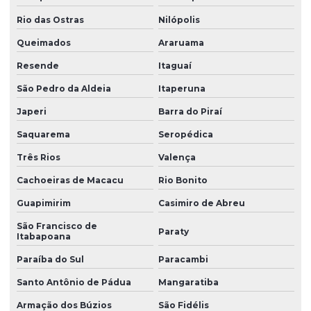
Peças técnicas
Rio das Ostras
Nilópolis
Peças técnicas de borracha
Queimados
Araruama
Peças técnicas de borracha com dureza controlada
Resende
Itaguaí
Peças técnicas em silicone
São Pedro da Aldeia
Itaperuna
Perfil de borracha
Japeri
Barra do Piraí
Perfil de borracha em curitiba
Saquarema
Seropédica
Perfil de borracha epdm
Três Rios
Valença
Perfil de borracha silicone
Cachoeiras de Macacu
Rio Bonito
Perfil de borracha para vedação
Guapimirim
Casimiro de Abreu
São Francisco de
Perfil de silicone para vedação
Paraty
Itabapoana
Perfis de silicone
Paraíba do Sul
Paracambi
Produtos de borracha sob medida
Santo Antônio de Pádua
Mangaratiba
Soluções em borracha industrial
Armação dos Búzios
São Fidélis