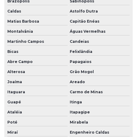
Brazópolis
Sabinópolis
Caldas
Astolfo Dutra
Matias Barbosa
Capitão Enéas
Montalvânia
Águas Vermelhas
Martinho Campos
Candeias
Bicas
Felixlândia
Abre Campo
Papagaios
Alterosa
Grão Mogol
Joaíma
Areado
Itaguara
Carmo de Minas
Guapé
Itinga
Ataléia
Itapagipe
Poté
Mirabela
Miraí
Engenheiro Caldas