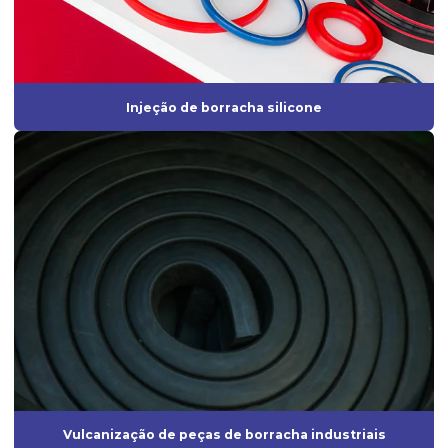
Fabricantes de borrachas
Fabricantes de borrachas industriais
Fornecedor de anel oring
Injeção de borracha silicone
Fornecedor de diafragma
Fornecedor de mangueira de silicone
Fornecedor de vedação de borracha
Fornecedores de borrachas automotivas
Fornecedores de peças de borracha
Fornecedores de produtos de borracha
Gaxeta de borracha
Gaxeta de silicone
Grommet de borracha
Vulcanização de peças de borracha industriais
Grommet silicone