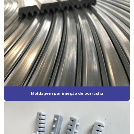
Fábrica de artefatos de borracha
Fábrica de borrachas
Fábrica de borrachas automotivas
Fábrica de borrachas de silicone
Fábrica de diafragmas
Fábrica de guarnição de borracha
Fabrica de mangueira de silicone
Fábrica de peças de borracha
Moldagem por injeção de borracha
Fabricação de artefatos de borracha
Fabricação de artefatos de borracha sob medida
Fabricação de peças de borracha
Fabricação de peças em silicone