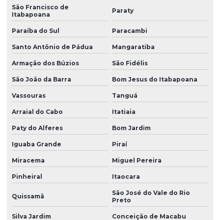
Peças industriais de borracha
São Francisco de
Paraty
Itabapoana
Peças em silicone
Paraíba do Sul
Paracambi
Peças de silicone atacado
Santo Antônio de Pádua
Mangaratiba
Peças de silicone sob encomenda
Armação dos Búzios
São Fidélis
Peças de silicone sob medida
São João da Barra
Bom Jesus do Itabapoana
Peças de silicone sob medida para aplicações técnicas
Vassouras
Tanguá
Peças técnicas
Arraial do Cabo
Itatiaia
Peças técnicas de borracha
Paty do Alferes
Bom Jardim
Peças técnicas de borracha com dureza controlada
Iguaba Grande
Piraí
Peças técnicas em silicone
Miracema
Miguel Pereira
Pinheiral
Itaocara
Perfil de borracha
São José do Vale do Rio
Perfil de borracha em curitiba
Quissamã
Preto
Perfil de borracha epdm
Silva Jardim
Conceição de Macabu