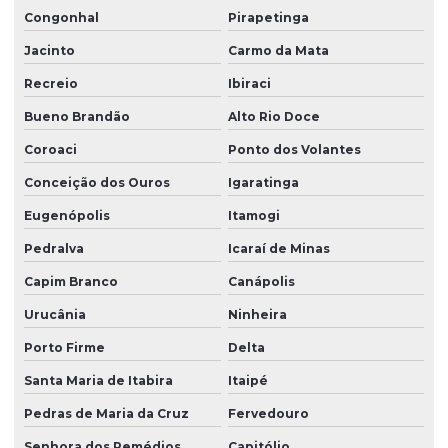
Congonhal
Pirapetinga
Jacinto
Carmo da Mata
Recreio
Ibiraci
Bueno Brandão
Alto Rio Doce
Coroaci
Ponto dos Volantes
Conceição dos Ouros
Igaratinga
Eugenópolis
Itamogi
Pedralva
Icaraí de Minas
Capim Branco
Canápolis
Urucânia
Ninheira
Porto Firme
Delta
Santa Maria de Itabira
Itaipé
Pedras de Maria da Cruz
Fervedouro
Senhora dos Remédios
Capitólio