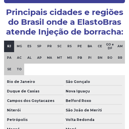
Principais cidades e regiões
Grommets de borracha para isolamento técnico
do Brasil onde a ElastoBras
Guarnição de borracha
atende Injeção de borracha:
Guarnição de silicone
Indústria de artefatos de borracha
GO e
RJ
MG
ES
SP
PR
SC
RS
PE
BA
CE
AM
DF
Indústria de borracha
PA
AC
AL
AP
MA
MT
MS
PB
PI
RN
RO
RR
Indústria de borrachas automotivas
SE
TO
Injeção de borracha
Rio de Janeiro
São Gonçalo
Injeção de borracha silicone
Duque de Caxias
Nova Iguaçu
Injeção de peças em borracha
Campos dos Goytacazes
Belford Roxo
Injeção de peças em silicone
Niterói
São João de Meriti
Mangueira de borracha de silicone
Petrópolis
Volta Redonda
Mangueira de silicone atóxica