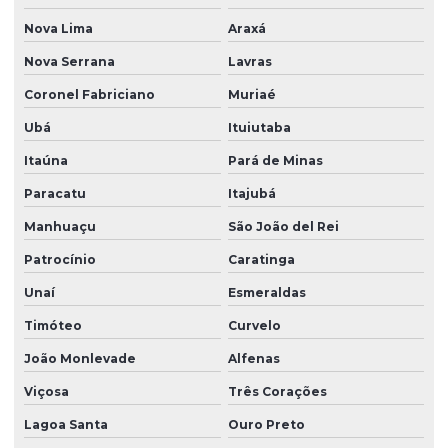
Nova Lima
Araxá
Nova Serrana
Lavras
Coronel Fabriciano
Muriaé
Ubá
Ituiutaba
Itaúna
Pará de Minas
Paracatu
Itajubá
Manhuaçu
São João del Rei
Patrocínio
Caratinga
Unaí
Esmeraldas
Timóteo
Curvelo
João Monlevade
Alfenas
Viçosa
Três Corações
Lagoa Santa
Ouro Preto