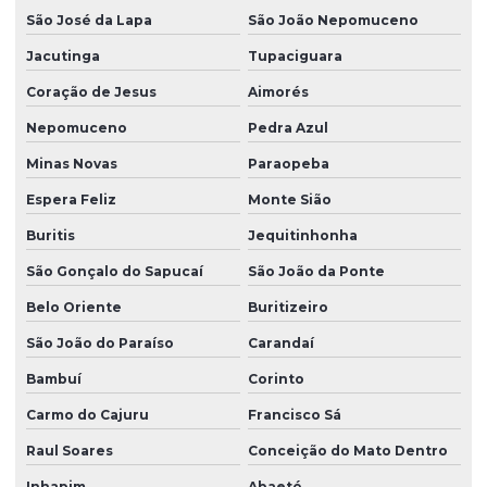
São José da Lapa
São João Nepomuceno
Jacutinga
Tupaciguara
Coração de Jesus
Aimorés
Nepomuceno
Pedra Azul
Minas Novas
Paraopeba
Espera Feliz
Monte Sião
Buritis
Jequitinhonha
São Gonçalo do Sapucaí
São João da Ponte
Belo Oriente
Buritizeiro
São João do Paraíso
Carandaí
Bambuí
Corinto
Carmo do Cajuru
Francisco Sá
Raul Soares
Conceição do Mato Dentro
Inhapim
Abaeté