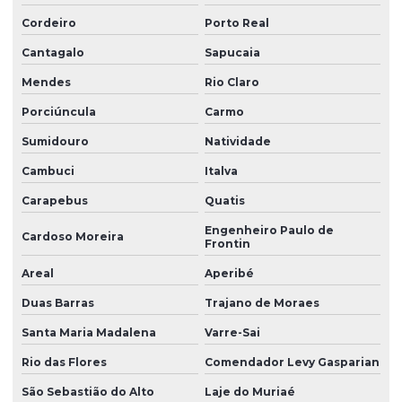
Perfil de borracha silicone
Cordeiro
Porto Real
Perfil de borracha para vedação
Cantagalo
Sapucaia
Mendes
Rio Claro
Perfil de silicone para vedação
Porciúncula
Carmo
Perfis de silicone
Sumidouro
Natividade
Produtos de borracha sob medida
Cambuci
Italva
Soluções em borracha industrial
Carapebus
Quatis
Vedação borracha nitrílica
Engenheiro Paulo de
Cardoso Moreira
Frontin
Venda de anel oring
Areal
Aperibé
Venda de anel de vedação
Duas Barras
Trajano de Moraes
Vulcanização de peças de borracha
Santa Maria Madalena
Varre-Sai
Vulcanização de peças de borracha industriais
Rio das Flores
Comendador Levy Gasparian
São Sebastião do Alto
Laje do Muriaé