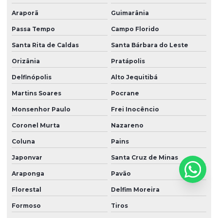
Araporã
Guimarânia
Passa Tempo
Campo Florido
Santa Rita de Caldas
Santa Bárbara do Leste
Orizânia
Pratápolis
Delfinópolis
Alto Jequitibá
Martins Soares
Pocrane
Monsenhor Paulo
Frei Inocêncio
Coronel Murta
Nazareno
Coluna
Pains
Japonvar
Santa Cruz de Minas
Araponga
Pavão
Florestal
Delfim Moreira
Formoso
Tiros