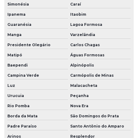
Simonésia
Caraí
Ipanema
Itaobim
Guaranésia
Lagoa Formosa
Manga
Varzelândia
Presidente Olegário
Carlos Chagas
Matipó
Águas Formosas
Baependi
Alpinópolis
Campina Verde
Carmópolis de Minas
Luz
Malacacheta
Urucuia
Peçanha
Rio Pomba
Nova Era
Borda da Mata
São Domingos do Prata
Padre Paraíso
Santo Antônio do Amparo
Arinos
Resplendor