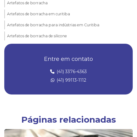
Artefatos de borracha
Artefatos de borracha em curitiba
Artefatos de borracha para indústrias em Curitiba
Artefatos de borracha de silicone
Borrachas automotivas
Entre em contato
Borrachas automotivas curitiba
Diafragma de borracha
(41) 3376-4363
(41) 99113-1112
Empresa de artefatos de borracha
Empresa especializada em peças técnicas de borracha sob medida
Empresas fabricantes de artefatos de borracha
Empresas fabricantes de borrachas
Páginas relacionadas
Fábrica de anel oring
Fábrica de anel de vedação de borracha