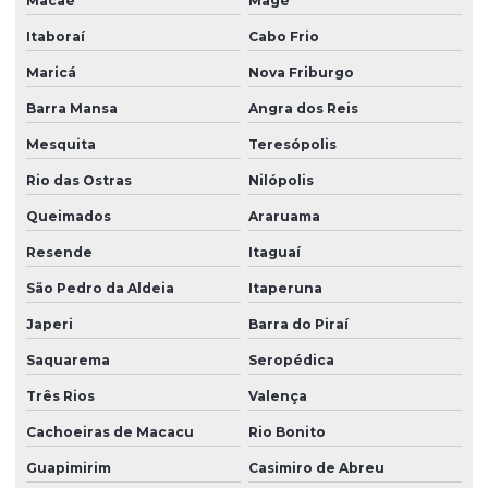
Macaé
Magé
Mangueira de silicone fabricante
Itaboraí
Cabo Frio
Mangueira de silicone transparente
Maricá
Nova Friburgo
Moldagem de borracha
Barra Mansa
Angra dos Reis
Moldagem por injeção de borracha
Mesquita
Teresópolis
Oring silicone
Rio das Ostras
Nilópolis
Oring de vedação silicone
Queimados
Araruama
Resende
Itaguaí
Peças de borracha
São Pedro da Aldeia
Itaperuna
Peças de borracha sob medida
Japeri
Barra do Piraí
Peças de borracha personalizadas
Saquarema
Seropédica
Peças em borracha silicone
Três Rios
Valença
Peças de borracha vedação
Cachoeiras de Macacu
Rio Bonito
Peças especiais em silicone
Guapimirim
Casimiro de Abreu