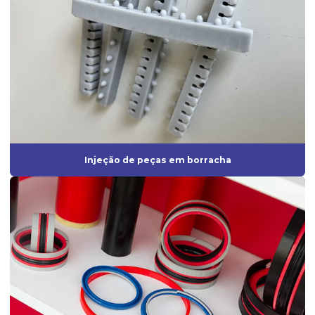
Fabricante de anel de vedação
Fabricante de borrachas automotivas
Fabricante de diafragma de borracha
Fabricante de mangueira de silicone
Fabricante de peças de borracha sob medida
Fabricante de peças injetadas em borracha
Injeção de peças em borracha
Fabricante de peças em silicone
Fabricante de peças técnicas de borracha sob medida para
indústrias
Fabricante perfil de borracha
Fabricante de perfil de silicone
Fabricantes de anel oring
Fabricantes de artefatos de borracha